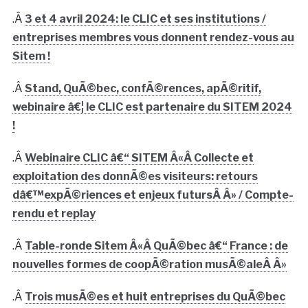
.Â
3 et 4 avril 2024: le CLIC et ses institutions /
entreprises membres vous donnent rendez-vous au
Sitem !
.Â
Stand, QuÃ©bec, confÃ©rences, apÃ©ritif,
webinaire â€¦ le CLIC est partenaire du SITEM 2024
!
.Â
Webinaire CLIC â€“ SITEM Â«Â Collecte et
exploitation des donnÃ©es visiteurs: retours
dâ€™expÃ©riences et enjeux futursÂ Â» / Compte-
rendu et replay
.Â
Table-ronde Sitem Â«Â QuÃ©bec â€“ France : de
nouvelles formes de coopÃ©ration musÃ©aleÂ Â»
.Â
Trois musÃ©es et huit entreprises du QuÃ©bec