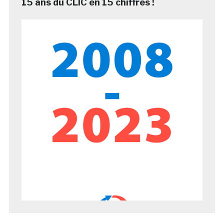
15 ans du CLIC en 15 chiffres !