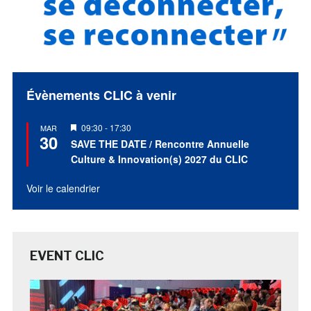
Évènements CLIC à venir
Mis
09:30
-
17:30
MAR
30
en
SAVE THE DATE / Rencontre Annuelle
avant
Culture & Innovation(s) 2027 du CLIC
Voir le calendrier
EVENT CLIC