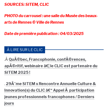
SOURCES: SITEM, CLIC
PHOTO du carrousel : une salle du Musée des beaux-
arts de Rennes © Ville de Rennes
Date de première publication : 04/03/2025
À LIRE SUR LE CLIC
.Â
QuÃ©bec, Francophonie, confÃ©rences,
apÃ©ritif, webinaire â€¦ le CLIC est partenaire du
SITEM 2025 !
.
29Ã¨me SITEM x Rencontre Annuelle Culture &
Innovation(s) du CLIC â€“ Appel Ã participation
jeunes professionnels francophones / Derniers
jours