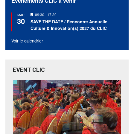
Évènements CLIC à venir
Mis
09:30
-
17:30
MAR
30
en
SAVE THE DATE / Rencontre Annuelle
avant
Culture & Innovation(s) 2027 du CLIC
Voir le calendrier
EVENT CLIC