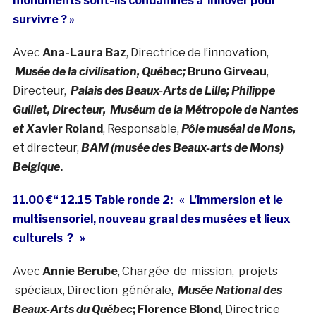
monuments sont-ils condamnés à innover pour
survivre ? »
Avec
Ana-Laura Baz
, Directrice de l’innovation,
Musée de la civilisation, Québec;
Bruno Girveau
,
Directeur,
Palais des Beaux-Arts de Lille; Philippe
Guillet, Directeur, Muséum de la Métropole de Nantes
et X
avier Roland
, Responsable,
Pôle muséal de Mons,
et directeur,
BAM (musée des Beaux-arts de Mons)
Belgique
.
11.00 €“ 12.15 Table ronde 2: « L’immersion et le
multisensoriel, nouveau graal des musées et lieux
culturels ? »
Avec
Annie Berube
, Chargée de mission, projets
spéciaux, Direction générale,
Musée National des
Beaux-Arts du Québec
;
Florence Blond
, Directrice