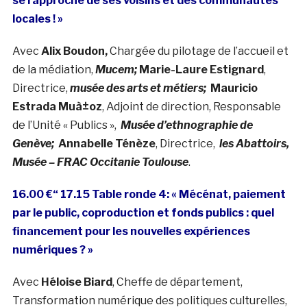
se rapproche de ses voisins et des communautés
locales ! »
Avec
Alix Boudon,
Chargée du pilotage de l’accueil et
de la médiation,
Mucem;
Marie-Laure Estignard
,
Directrice,
musée des arts et métiers;
Mauricio
Estrada Muà±oz
, Adjoint de direction, Responsable
de l’Unité « Publics »,
Musée d’ethnographie de
Genève;
Annabelle Ténèze
, Directrice,
les Abattoirs,
Musée – FRAC Occitanie Toulouse
.
16.00 €“ 17.15 Table ronde 4: « Mécénat, paiement
par le public, coproduction et fonds publics : quel
financement pour les nouvelles expériences
numériques ? »
Avec
Héloise Biard
, Cheffe de département,
Transformation numérique des politiques culturelles,