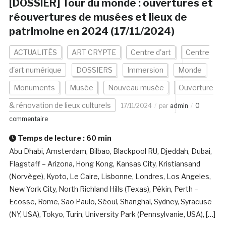
[DOSSIER] Tour du monde : ouvertures et
réouvertures de musées et lieux de
patrimoine en 2024 (17/11/2024)
ACTUALITÉS
ART CRYPTE
Centre d'art
Centre
d'art numérique
DOSSIERS
Immersion
Monde
Monuments
Musée
Nouveau musée
Ouverture
& rénovation de lieux culturels
17/11/2024
par
admin
0
commentaire
Temps de lecture :
60
min
Abu Dhabi, Amsterdam, Bilbao, Blackpool RU, Djeddah, Dubai,
Flagstaff – Arizona, Hong Kong, Kansas City, Kristiansand
(Norvège), Kyoto, Le Caire, Lisbonne, Londres, Los Angeles,
New York City, North Richland Hills (Texas), Pékin, Perth –
Ecosse, Rome, Sao Paulo, Séoul, Shanghai, Sydney, Syracuse
(NY, USA), Tokyo, Turin, University Park (Pennsylvanie, USA), […]