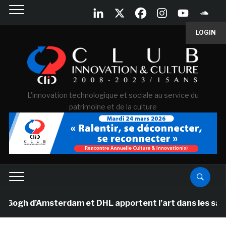
LOGIN
L'innovation technologique et sociale au service du
patrimoine et de la culture
h d’Amsterdam et DHL apportent l’art dans les salles d