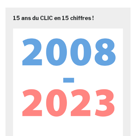
15 ans du CLIC en 15 chiffres !