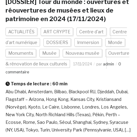
[DOSSIER] Tour du monde : ouvertures et
réouvertures de musées et lieux de
patrimoine en 2024 (17/11/2024)
ACTUALITÉS
ART CRYPTE
Centre d'art
Centre
d'art numérique
DOSSIERS
Immersion
Monde
Monuments
Musée
Nouveau musée
Ouverture
& rénovation de lieux culturels
17/11/2024
par
admin
0
commentaire
Temps de lecture :
60
min
Abu Dhabi, Amsterdam, Bilbao, Blackpool RU, Djeddah, Dubai,
Flagstaff – Arizona, Hong Kong, Kansas City, Kristiansand
(Norvège), Kyoto, Le Caire, Lisbonne, Londres, Los Angeles,
New York City, North Richland Hills (Texas), Pékin, Perth –
Ecosse, Rome, Sao Paulo, Séoul, Shanghai, Sydney, Syracuse
(NY, USA), Tokyo, Turin, University Park (Pennsylvanie, USA), […]