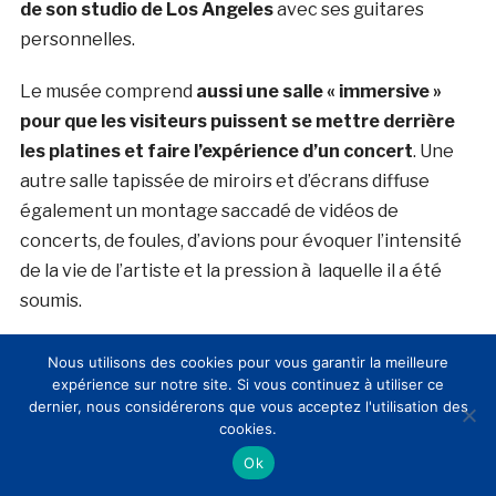
de son studio de Los Angeles
avec ses guitares
personnelles.
Le musée comprend
aussi une salle « immersive »
pour que les visiteurs puissent se mettre derrière
les platines et faire l’expérience d’un concert
. Une
autre salle tapissée de miroirs et d’écrans diffuse
également un montage saccadé de vidéos de
concerts, de foules, d’avions pour évoquer l’intensité
de la vie de l’artiste et la pression à laquelle il a été
soumis.
Un psy pour accompagner les premiers visiteurs
Nous utilisons des cookies pour vous garantir la meilleure
expérience sur notre site. Si vous continuez à utiliser ce
Un psychologue est présent pour les premières
dernier, nous considérerons que vous acceptez l'utilisation des
cookies.
semaines qui suivent l’ouverture afin d’accompagner
Ok
les fans « qui seraient dépassés par l’émotion ».