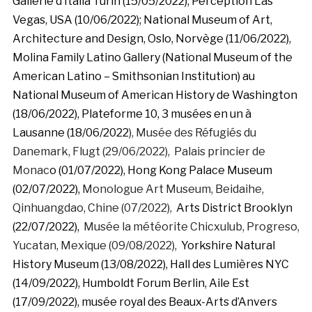
Gallerie d’Italia Turin (15/05/2022); Perception Las
Vegas, USA (10/06/2022); National Museum of Art,
Architecture and Design, Oslo, Norvège (11/06/2022),
Molina Family Latino Gallery (National Museum of the
American Latino – Smithsonian Institution) au
National Museum of American History de Washington
(18/06/2022),
Plateforme 10, 3 musées en un à
Lausanne (18/06/2022
), Musée des Réfugiés du
Danemark, Flugt (29/06/2022), Palais princier de
Monac
o (01/07/2022),
Hong Kong Palace Museum
(02/07/2022),
Monologue Art Museum, Beidaihe,
Qinhuangdao, Chine (07/2022),
Arts District Brooklyn
(22/07/2022),
Musée la météorite Chicxulub, Progreso,
Yucatan, Mexique (09/08/2022),
Yorkshire Natural
History Museum (13/08/2022), Hall des Lumières NYC
(14/09/2022), Humboldt Forum Berlin, Aile Est
(17/09/2022), musée royal des Beaux-Arts d’Anvers