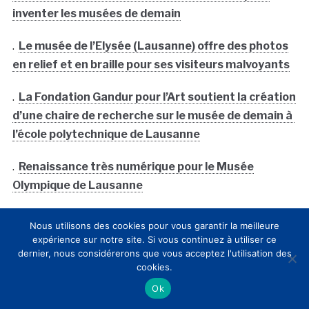
inventer les musées de demain
.
Le musée de l’Elysée (Lausanne) offre des photos
en relief et en braille pour ses visiteurs malvoyants
.
La Fondation Gandur pour l’Art soutient la création
d’une chaire de recherche sur le musée de demain à
l’école polytechnique de Lausanne
.
Renaissance très numérique pour le Musée
Olympique de Lausanne
Nous utilisons des cookies pour vous garantir la meilleure
Institutions et entreprises :
expérience sur notre site. Si vous continuez à utiliser ce
dernier, nous considérerons que vous acceptez l'utilisation des
Artmyn
Fondation Felix Vallotton
cookies.
Ok
Fondation Toms Pauli
Lausanne