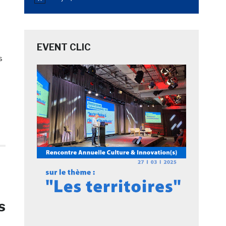
Notice
EVENT CLIC
s
s