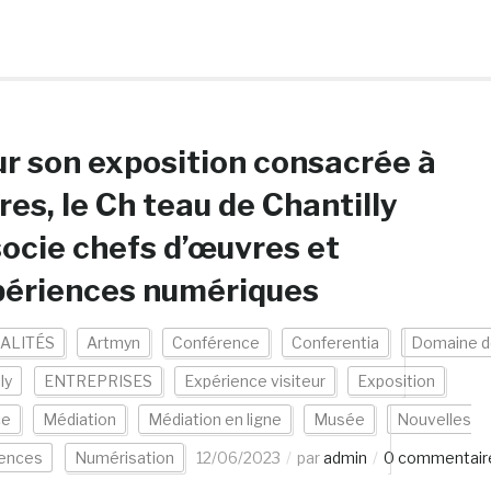
r son exposition consacrée à
res, le Ch teau de Chantilly
ocie chefs d’œuvres et
périences numériques
ALITÉS
Artmyn
Conférence
Conferentia
Domaine d
ly
ENTREPRISES
Expérience visiteur
Exposition
ce
Médiation
Médiation en ligne
Musée
Nouvelles
iences
Numérisation
12/06/2023
par
admin
0 commentair