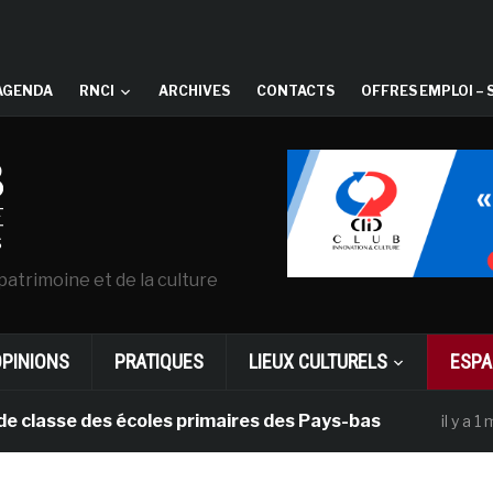
AGENDA
RNCI
ARCHIVES
CONTACTS
OFFRES EMPLOI – 
patrimoine et de la culture
OPINIONS
PRATIQUES
LIEUX CULTURELS
ESPA
se des écoles primaires des Pays-bas
Da
il y a 1 mois