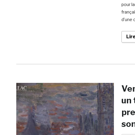
pour l
frança
d’une 
Lir
Ven
un 
pr
son