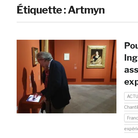
Étiquette :
Artmyn
Pou
Ing
ass
ex
ACTU
Chantil
Fran
expér