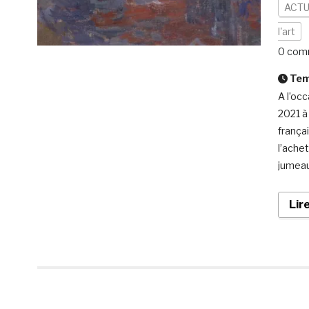
ACTU
l'art
0 com
Temp
A l’occ
2021 à
frança
l’achet
jumeau
Lir