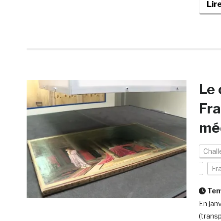
Lir
Le 
Fra
méd
Chal
Fr
Temp
En jan
(transp