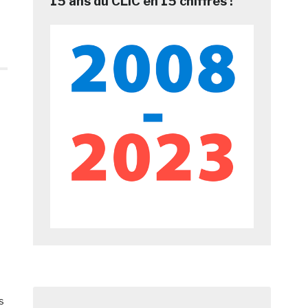
15 ans du CLIC en 15 chiffres !
s