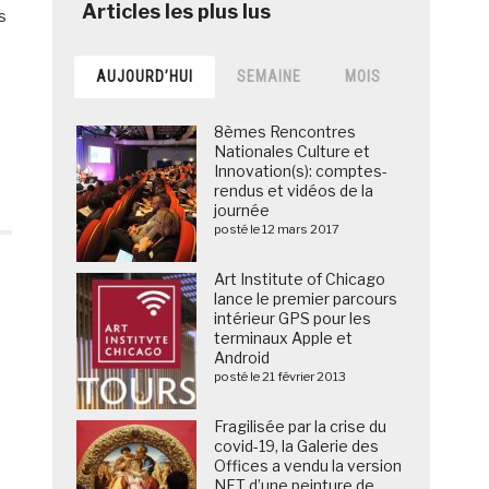
s
AUJOURD’HUI
SEMAINE
MOIS
8èmes Rencontres
Nationales Culture et
Innovation(s): comptes-
rendus et vidéos de la
journée
posté le 12 mars 2017
Art Institute of Chicago
lance le premier parcours
intérieur GPS pour les
terminaux Apple et
Android
posté le 21 février 2013
Fragilisée par la crise du
covid-19, la Galerie des
Offices a vendu la version
NFT d’une peinture de