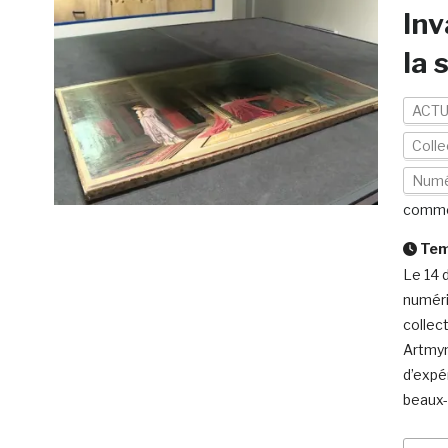
Inv
la 
ACTU
Colle
Numé
comme
Temp
Le 14 
numéri
collec
Artmyn
d’expé
beaux-