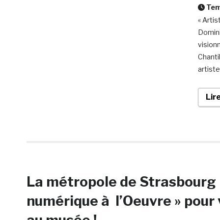
Temp
« Arti
Domini
vision
Chantil
artist
Lir
La métropole de Strasbourg 
numérique à l’Oeuvre » pour