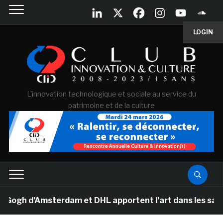
LOGIN
L'innovation technologique et sociale au service du
patrimoine et de la culture
h d’Amsterdam et DHL apportent l’art dans les salles de