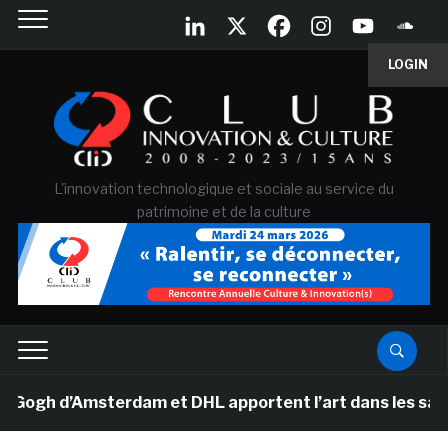
LOGIN
L'innovation technologique et sociale au service du
patrimoine et de la culture
h d’Amsterdam et DHL apportent l’art dans les salles d