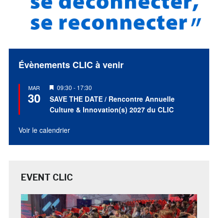
Évènements CLIC à venir
Mis
09:30
-
17:30
MAR
30
en
SAVE THE DATE / Rencontre Annuelle
avant
Culture & Innovation(s) 2027 du CLIC
Voir le calendrier
EVENT CLIC