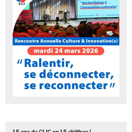
15 ans du CLIC en 15 chiffres !