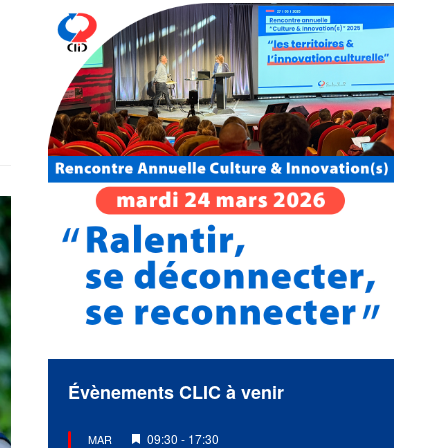
Évènements CLIC à venir
Mis
09:30
-
17:30
MAR