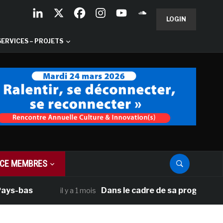
LOGIN
SERVICES – PROJETS
CE MEMBRES
as
Dans le cadre de sa programmation amé
il y a 1 mois