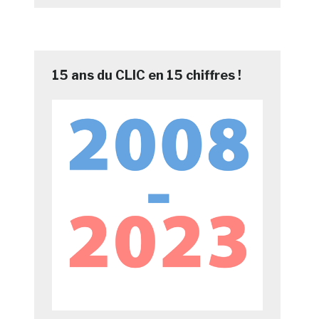
15 ans du CLIC en 15 chiffres !