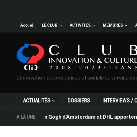
Accueil
LE CLUB
ACTIVITES
MEMBRES
L'innovation technologique et sociale au service du 
ACTUALITÉS
DOSSIERS
INTERVIEWS / 
Le musée Van Gogh d’Amsterdam et DHL apportent l’art da
A LA UNE