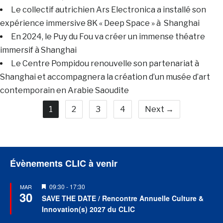
Le collectif autrichien Ars Electronica a installé son
expérience immersive 8K « Deep Space » à Shanghai
En 2024, le Puy du Fou va créer un immense théatre
immersif à Shanghai
Le Centre Pompidou renouvelle son partenariat à
Shanghai et accompagnera la création d’un musée d’art
contemporain en Arabie Saoudite
1
2
3
4
Next →
Évènements CLIC à venir
Mis
09:30
-
17:30
MAR
30
en
SAVE THE DATE / Rencontre Annuelle Culture &
avant
Innovation(s) 2027 du CLIC