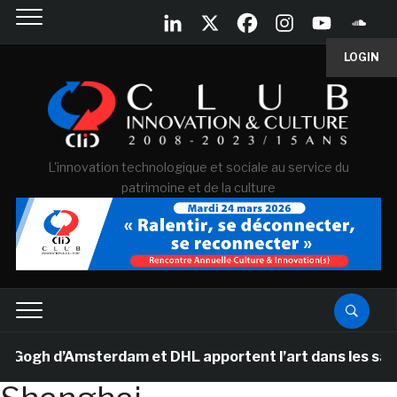
LOGIN
L'innovation technologique et sociale au service du
patrimoine et de la culture
gh d’Amsterdam et DHL apportent l’art dans les salles d