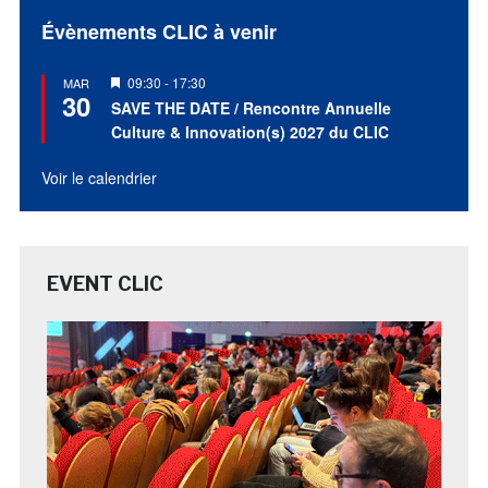
Évènements CLIC à venir
Mis
09:30
-
17:30
MAR
30
en
SAVE THE DATE / Rencontre Annuelle
avant
Culture & Innovation(s) 2027 du CLIC
Voir le calendrier
EVENT CLIC