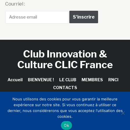
Courriel :
Club Innovation &
Culture CLIC France
Accueil
BIENVENUE !
LE CLUB
MEMBRES
RNCI
CONTACTS
Nous utilisons des cookies pour vous garantir la meilleure
expérience sur notre site. Si vous continuez à utiliser ce
dernier, nous considérerons que vous acceptez l'utilisation des
Copyright © 2026 Club Innovation & Culture CLIC France /
cookies.
Sinapses Conseils
Ok