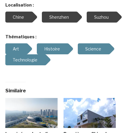
Localisation :
Chine
Shenzhen
Suzhou
Thématiques :
Art
Histoire
Science
Technologie
Similaire