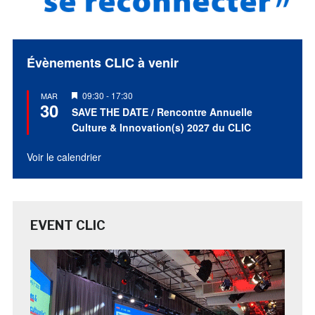
Évènements CLIC à venir
Mis
09:30
-
17:30
MAR
30
en
SAVE THE DATE / Rencontre Annuelle
avant
Culture & Innovation(s) 2027 du CLIC
Voir le calendrier
EVENT CLIC