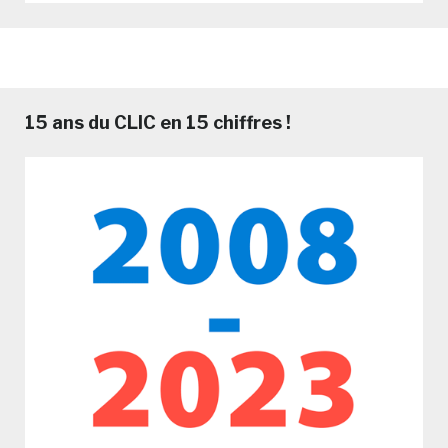
15 ans du CLIC en 15 chiffres !