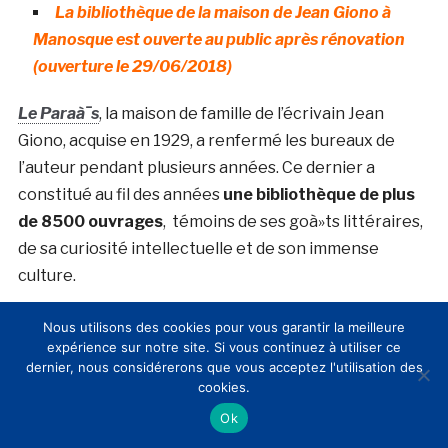
La bibliothèque de la maison de Jean Giono à
Manosque est ouverte au public après rénovation
(ouverture le 29/06/2018)
Le Paraà¯s
, la maison de famille de l’écrivain Jean
Giono, acquise en 1929, a renfermé les bureaux de
l’auteur pendant plusieurs années. Ce dernier a
constitué au fil des années
une bibliothèque de plus
de 8500 ouvrages
, témoins de ses goà»ts littéraires,
de sa curiosité intellectuelle et de son immense
culture.
Nous utilisons des cookies pour vous garantir la meilleure
expérience sur notre site. Si vous continuez à utiliser ce
dernier, nous considérerons que vous acceptez l'utilisation des
cookies.
Ok