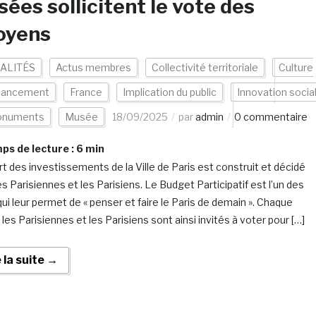
ées sollicitent le vote des
oyens
ALITÉS
Actus membres
Collectivité territoriale
Culture
nancement
France
Implication du public
Innovation socia
numents
Musée
18/09/2025
par
admin
0 commentaire
s de lecture :
6
min
rt des investissements de la Ville de Paris est construit et décidé
s Parisiennes et les Parisiens. Le Budget Participatif est l’un des
qui leur permet de « penser et faire le Paris de demain ». Chaque
les Parisiennes et les Parisiens sont ainsi invités à voter pour […]
e la suite →