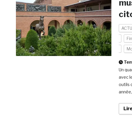
mus
cit
ACTU
Fi
Mo
Temp
Un qua
avec le
outils 
année, 
Lir