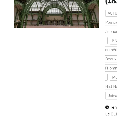
(1
ACTU
Pompi
/ sono
EN
numér
Beaux
l'Hom
Mu
Hist N
Univ
Temp
Le CLI