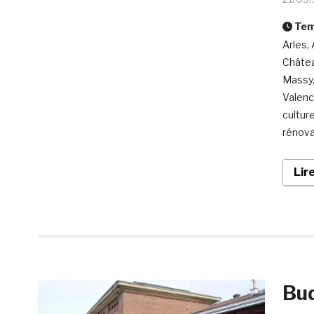
Temp
Arles,
Châtea
Massy,
Valenc
cultur
rénova
Lir
Bud