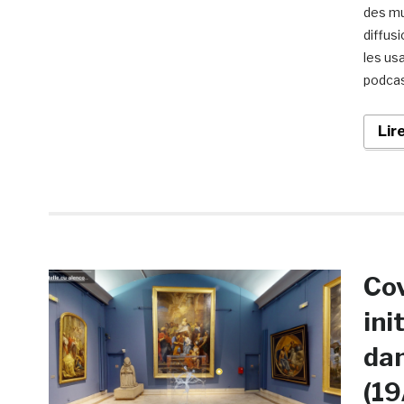
des mu
diffus
les us
podcas
Lir
Cov
ini
dan
(19