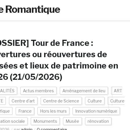
ie Romantique
SSIER] Tour de France :
ertures ou réouvertures de
ées et lieux de patrimoine en
26 (21/05/2026)
ALITÉS
Actus membres
Aménagement de lieu
ART
TE
Centre d'art
Centre de Science
Culture
Culture
ifique
France
Hors les murs
Innovation numérique
ation sociale
Monuments
Musée
rénovation
/2026
par
admin
0 commentaire