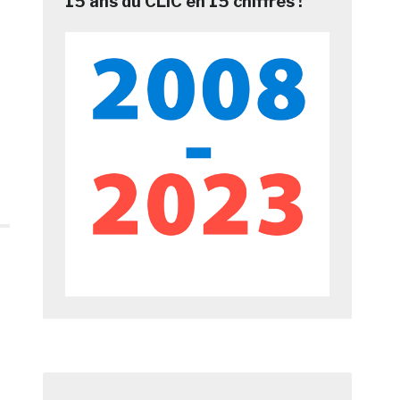
15 ans du CLIC en 15 chiffres !
à