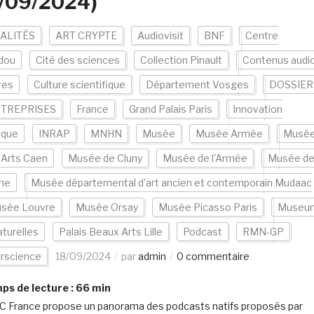
8/09/2024)
ALITÉS
ART CRYPTE
Audiovisit
BNF
Centre
dou
Cité des sciences
Collection Pinault
Contenus audi
res
Culture scientifique
Département Vosges
DOSSIER
TREPRISES
France
Grand Palais Paris
Innovation
ique
INRAP
MNHN
Musée
Musée Armée
Musé
 Arts Caen
Musée de Cluny
Musée de l'Armée
Musée d
me
Musée départemental d'art ancien et contemporain Mudaac
sée Louvre
Musée Orsay
Musée Picasso Paris
Museu
aturelles
Palais Beaux Arts Lille
Podcast
RMN-GP
erscience
18/09/2024
par
admin
0 commentaire
s de lecture :
66
min
C France propose un panorama des podcasts natifs proposés par