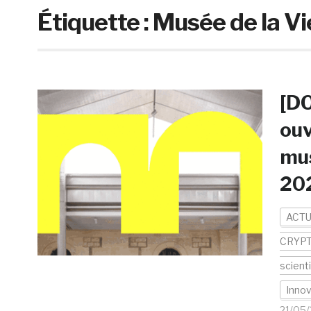
Étiquette :
Musée de la V
[DO
ouv
mus
20
ACTU
CRYP
scient
Innov
21/05