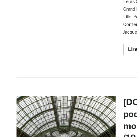
Le es 
Grand 
Lille,
Contem
Jacque
Lir
[DO
pod
mon