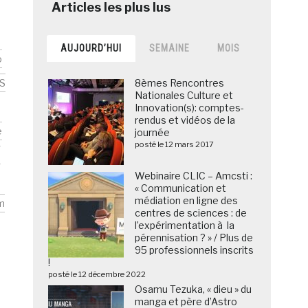
AUJOURD’HUI
SEMAINE
MOIS
o
S
8èmes Rencontres
Nationales Culture et
Innovation(s): comptes-
rendus et vidéos de la
e
journée
posté le 12 mars 2017
e
Webinaire CLIC – Amcsti :
« Communication et
médiation en ligne des
m
centres de sciences : de
l’expérimentation à la
pérennisation ? » / Plus de
95 professionnels inscrits
!
posté le 12 décembre 2022
Osamu Tezuka, « dieu » du
manga et père d’Astro