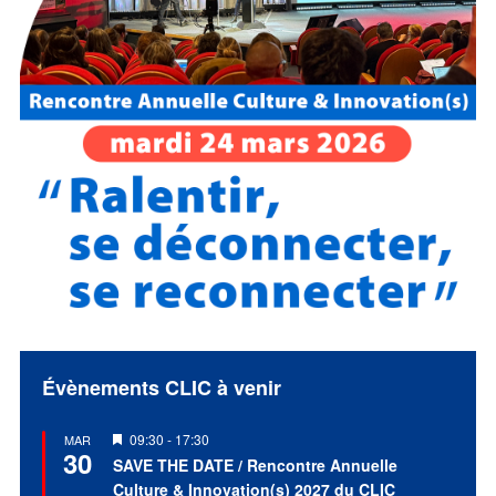
Évènements CLIC à venir
Mis
09:30
-
17:30
MAR
30
en
SAVE THE DATE / Rencontre Annuelle
avant
Culture & Innovation(s) 2027 du CLIC