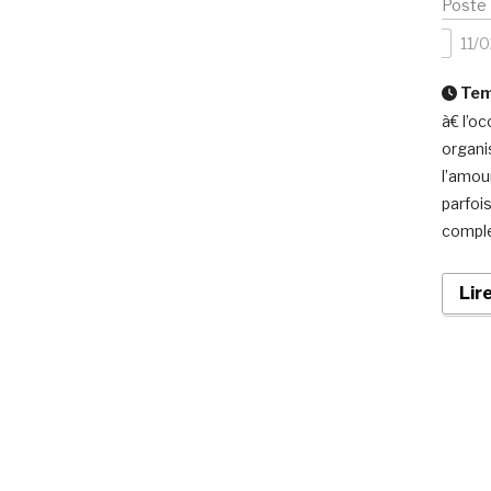
Poste
11/
Temp
à€ l’o
organi
l’amou
parfoi
comple
Lir