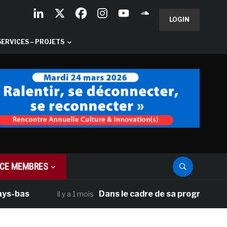
LOGIN
SERVICES – PROJETS
CE MEMBRES
as
Dans le cadre de sa programmation amé
il y a 1 mois