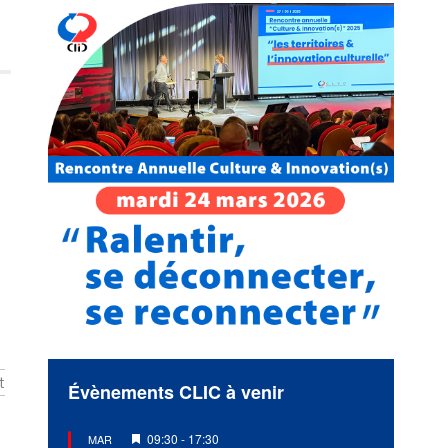
t
Évènements CLIC à venir
Mis
09:30
-
17:30
MAR