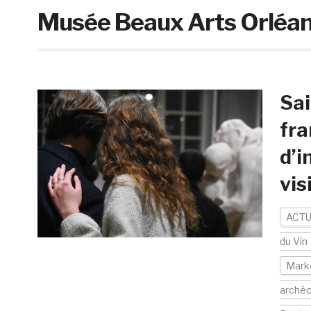
Musée Beaux Arts Orléa
Sai
fra
d’i
vis
ACTU
du Vin
Mark
arché