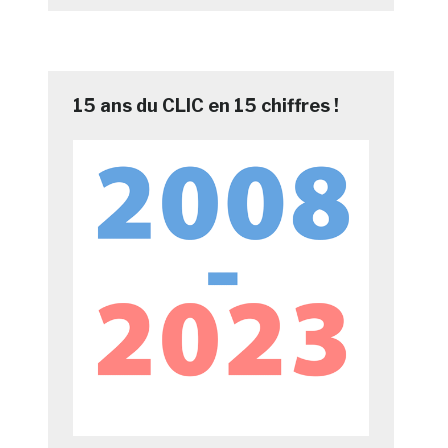
15 ans du CLIC en 15 chiffres !