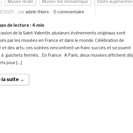
Musée Rodin
Musée Vie Romantique
Visite augmentée
02/2025
par
adele thiers
0 commentaire
s de lecture :
4
min
ccasion de la Saint-Valentin, plusieurs événements originaux sont
sés par les musées en France et dans le monde. Célébration de
r et des arts, ces soirées rencontrent un franc succès et se jouent
s à guichets fermés. . En France A Paris, deux musées affichent dé
ts pour […]
e la suite →