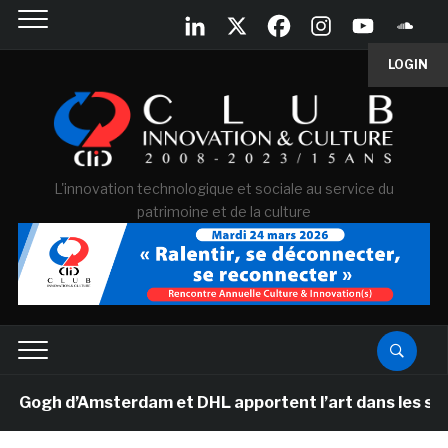
LOGIN
L'innovation technologique et sociale au service du
patrimoine et de la culture
gh d’Amsterdam et DHL apportent l’art dans les salles d