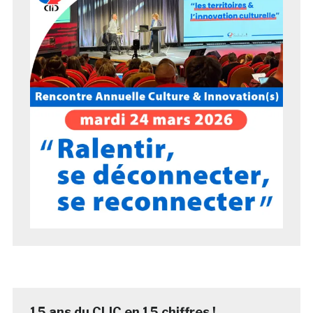
15 ans du CLIC en 15 chiffres !