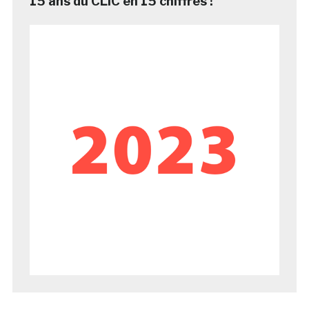
15 ans du CLIC en 15 chiffres !