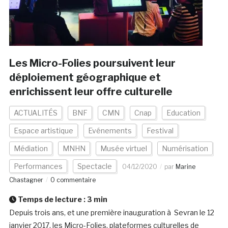
Les Micro-Folies poursuivent leur
déploiement géographique et
enrichissent leur offre culturelle
ACTUALITÉS
BNF
CMN
Cnap
Education
Espace artistique
Evénements
Festival
Médiation
MNHN
Musée virtuel
Numérisation
Performances
Spectacle
04/12/2020
par
Marine
Chastagner
0 commentaire
Temps de lecture :
3
min
Depuis trois ans, et une première inauguration à Sevran le 12
janvier 2017, les Micro-Folies, plateformes culturelles de