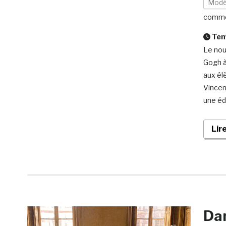
Modé
comme
Temp
Le nou
Gogh à
aux élè
Vincen
une éd
Lir
Dan