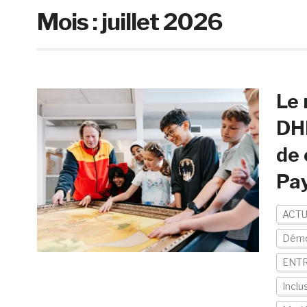
Mois :
juillet 2026
Le
DHL
de 
Pa
ACTU
Démo
ENTR
Inclu