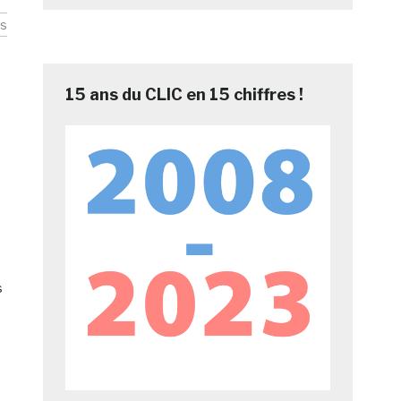
s
15 ans du CLIC en 15 chiffres !
s