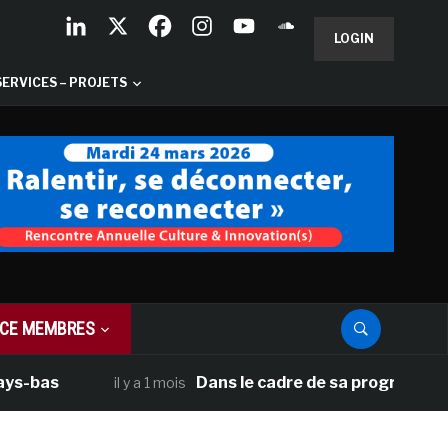
LOGIN
SERVICES – PROJETS
CE MEMBRES
s
Dans le cadre de sa programmation amér
il y a 1 mois