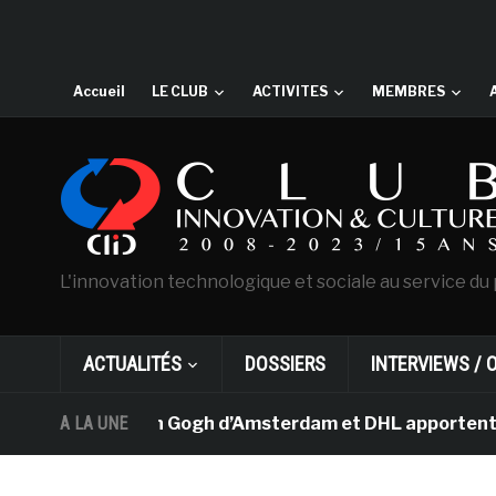
Accueil
LE CLUB
ACTIVITES
MEMBRES
L'innovation technologique et sociale au service du 
ACTUALITÉS
DOSSIERS
INTERVIEWS / 
e musée Van Gogh d’Amsterdam et DHL apportent l’art dan
A LA UNE