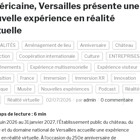
ricaine, Versailles présente une
velle expérience en réalité
tuelle
ALITÉS
Aménagement de lieu
Anniversaire
Château
ction
Coopération internationale
Culture
ENTREPRISES
énements
Expérience multisensorielle
Expérience visiteur
ition
France
Immersion
Immersion XR
Innovation
ique
Musée
Nouvelles expériences
Podcast
Réalité
Réalité virtuelle
02/07/2026
par
admin
0 commentaire
s de lecture :
6
min
juin 2026 au 31 janvier 2027, l’Établissement public du château, du
et du domaine national de Versailles accueille une expérience
 en réalité virtuelle. À l’occasion du 250e anniversaire de