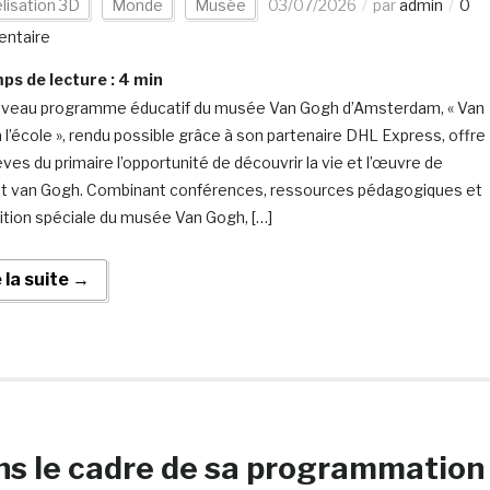
lisation 3D
Monde
Musée
03/07/2026
par
admin
0
ntaire
s de lecture :
4
min
veau programme éducatif du musée Van Gogh d’Amsterdam, « Van
 l’école », rendu possible grâce à son partenaire DHL Express, offre
ves du primaire l’opportunité de découvrir la vie et l’œuvre de
t van Gogh. Combinant conférences, ressources pédagogiques et
ition spéciale du musée Van Gogh, […]
e la suite →
s le cadre de sa programmation