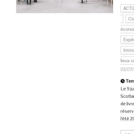
ACTU
Co
écono
Expér
Innov
lieux c
01/07
Temp
Le 9 j
Scotla
de livr
réserv
l’été 