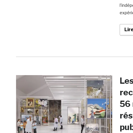
l’indé
expéri
Lir
Les
rec
56 
rés
pub