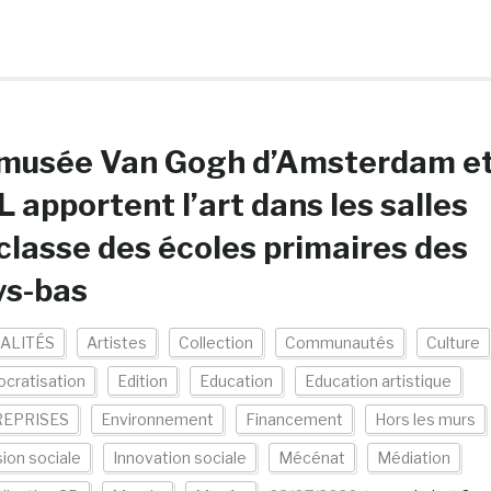
 musée Van Gogh d’Amsterdam e
 apportent l’art dans les salles
classe des écoles primaires des
ys-bas
ALITÉS
Artistes
Collection
Communautés
Culture
cratisation
Edition
Education
Education artistique
EPRISES
Environnement
Financement
Hors les murs
sion sociale
Innovation sociale
Mécénat
Médiation