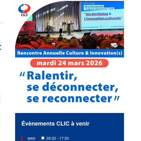
t
Évènements CLIC à venir
Mis
09:30
-
17:30
MAR