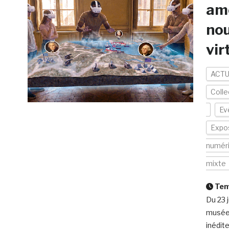
amé
nou
vir
ACTU
Colle
Ev
Expos
numér
mixte
Temp
Du 23 
musée 
inédite