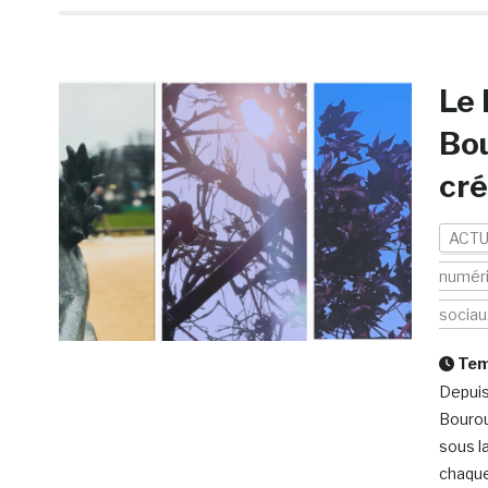
Le
Bou
cré
ACTU
numér
sociau
Temp
Depuis
Bourou
sous l
chaque