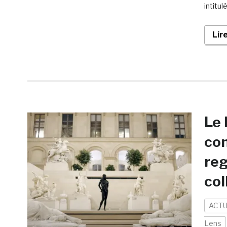
intitulé
Lir
Le 
con
reg
col
ACTU
Lens