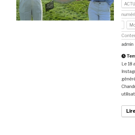
ACTU
numér
Mo
Conte
admin
Temp
Le 18 
Instag
généré
Chandr
utilis
Lir