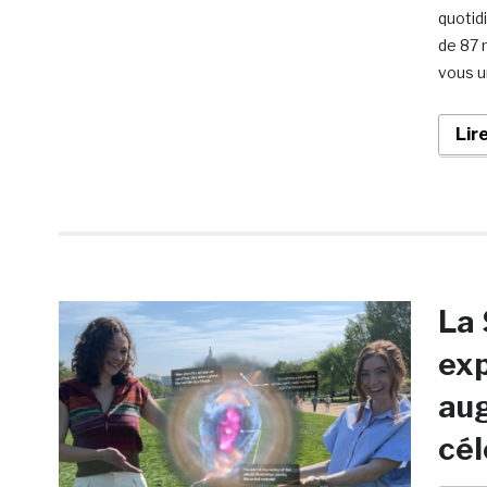
quotid
de 87 
vous u
Lir
La 
exp
aug
cél