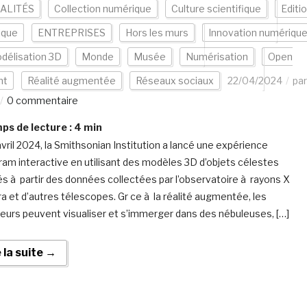
ALITÉS
Collection numérique
Culture scientifique
Editi
ique
ENTREPRISES
Hors les murs
Innovation numériqu
délisation 3D
Monde
Musée
Numérisation
Open
nt
Réalité augmentée
Réseaux sociaux
22/04/2024
par
0 commentaire
s de lecture :
4
min
avril 2024, la Smithsonian Institution a lancé une expérience
ram interactive en utilisant des modèles 3D d’objets célestes
s à partir des données collectées par l’observatoire à rayons X
a et d’autres télescopes. Gr ce à la réalité augmentée, les
ateurs peuvent visualiser et s’immerger dans des nébuleuses, […]
e la suite →