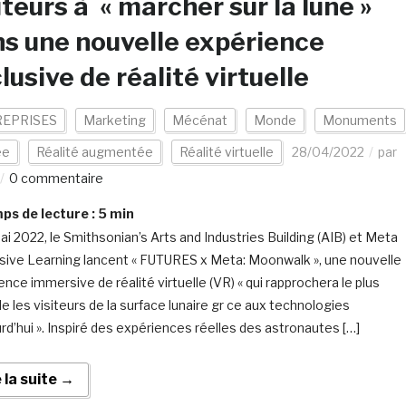
iteurs à « marcher sur la lune »
s une nouvelle expérience
lusive de réalité virtuelle
EPRISES
Marketing
Mécénat
Monde
Monuments
ée
Réalité augmentée
Réalité virtuelle
28/04/2022
par
0 commentaire
s de lecture :
5
min
ai 2022, le Smithsonian’s Arts and Industries Building (AIB) et Meta
ive Learning lancent « FUTURES x Meta: Moonwalk », une nouvelle
ence immersive de réalité virtuelle (VR) « qui rapprochera le plus
e les visiteurs de la surface lunaire gr ce aux technologies
urd’hui ». Inspiré des expériences réelles des astronautes […]
e la suite →