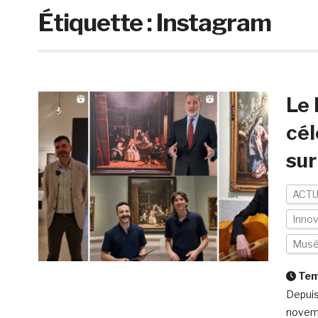
Étiquette :
Instagram
Le 
cél
sur
ACTU
Inno
Mus
Temp
Depuis
novemb