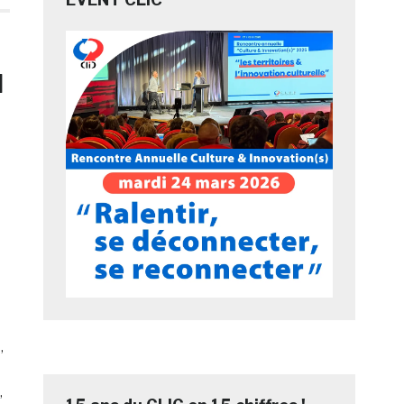
d
,
,