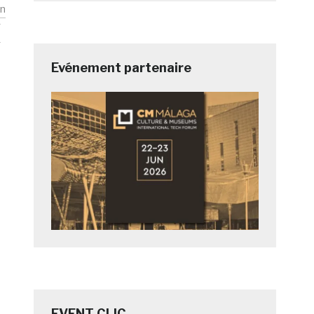
on
e
Evénement partenaire
EVENT CLIC