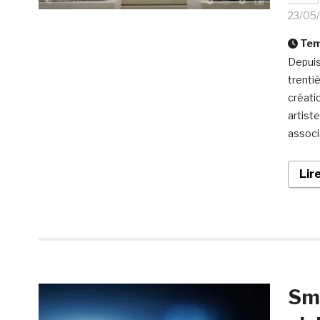
23/05
Temp
Depuis
trenti
créati
artist
associ
Lir
Smi