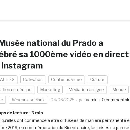
Musée national du Prado a
ébré sa 1000ème vidéo en direct
 Instagram
ALITÉS
Collection
Contenus vidéo
Culture
vation numérique
Marketing
Médiation en ligne
Monde
ée
Réseaux sociaux
04/06/2025
par
admin
0 commentair
s de lecture :
3
min
 qu’elles ont commencé à être diffusées de manière permanente e
re 2019, en commémoration du Bicentenaire, les prises de parole