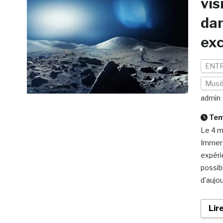
vis
dan
exc
ENTR
Mus
admin
Temp
Le 4 m
Immers
expéri
possibl
d’aujo
Lir