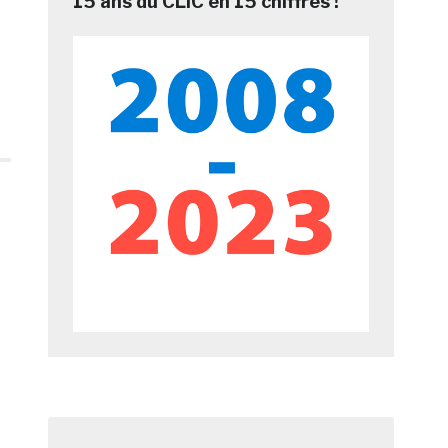
15 ans du CLIC en 15 chiffres !