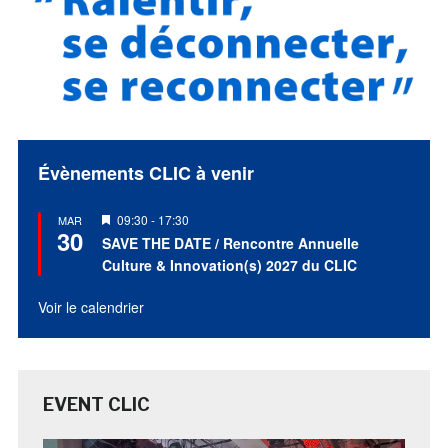
Évènements CLIC à venir
Mis
09:30
-
17:30
MAR
30
en
SAVE THE DATE / Rencontre Annuelle
avant
Culture & Innovation(s) 2027 du CLIC
Voir le calendrier
EVENT CLIC