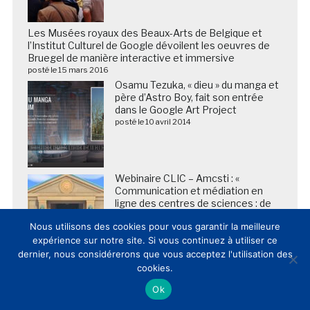
Les Musées royaux des Beaux-Arts de Belgique et
l’Institut Culturel de Google dévoilent les oeuvres de
Bruegel de manière interactive et immersive
posté le 15 mars 2016
Osamu Tezuka, « dieu » du manga et
père d’Astro Boy, fait son entrée
dans le Google Art Project
posté le 10 avril 2014
Webinaire CLIC – Amcsti : «
Communication et médiation en
ligne des centres de sciences : de
l’expérimentation à la pérennisation
Nous utilisons des cookies pour vous garantir la meilleure
? » / Plus de 95 professionnels
expérience sur notre site. Si vous continuez à utiliser ce
inscrits !
posté le 12 décembre 2022
dernier, nous considérerons que vous acceptez l'utilisation des
cookies.
Ok