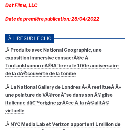
Dot Films, LLC
Date de première publication: 28/04/2022
À LIRE SUR LE CLIC
.Â
Produite avec National Geographic, une
exposition immersive consacrÃ©e Ã
Toutankhamon cÃ©lÃ¨brera le 100e anniversaire
de la dÃ©couverte de la tombe
.Â
La National Gallery de Londres Â«Â restitueÂ Â»
une peinture de VÃ©ronÃ¨se dans son Ã©glise
italienne dâ€™origine grÃ¢ce Ã la rÃ©alitÃ©
virtuelle
.Â
NYC Media Lab et Verizon apportent 1 million de