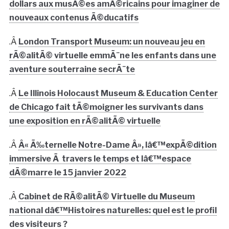
dollars aux musÃ©es amÃ©ricains pour imaginer de
nouveaux contenus Ã©ducatifs
.Â
London Transport Museum: un nouveau jeu en
rÃ©alitÃ© virtuelle emmÃ¨ne les enfants dans une
aventure souterraine secrÃ¨te
.Â
Le Illinois Holocaust Museum & Education Center
de Chicago fait tÃ©moigner les survivants dans
une exposition en rÃ©alitÃ© virtuelle
.Â
Â« Ã‰ternelle Notre-Dame Â», lâ€™expÃ©dition
immersive Ã travers le temps et lâ€™espace
dÃ©marre le 15 janvier 2022
.Â
Cabinet de RÃ©alitÃ© Virtuelle du Museum
national dâ€™Histoires naturelles: quel est le profil
des visiteurs ?