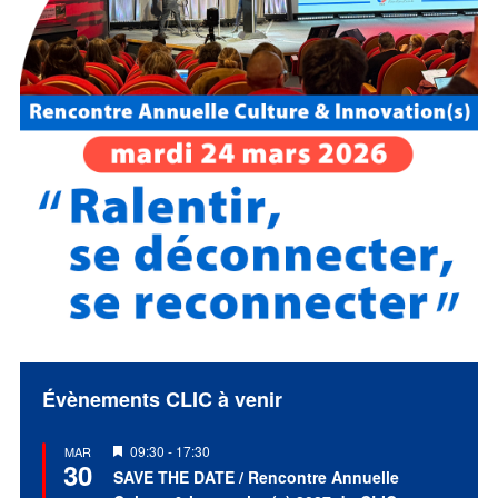
Évènements CLIC à venir
Mis
09:30
-
17:30
MAR
30
en
SAVE THE DATE / Rencontre Annuelle
avant