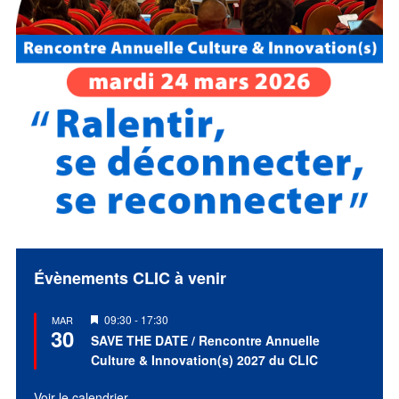
Évènements CLIC à venir
Mis
09:30
-
17:30
MAR
30
en
SAVE THE DATE / Rencontre Annuelle
avant
Culture & Innovation(s) 2027 du CLIC
Voir le calendrier