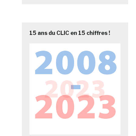
15 ans du CLIC en 15 chiffres !