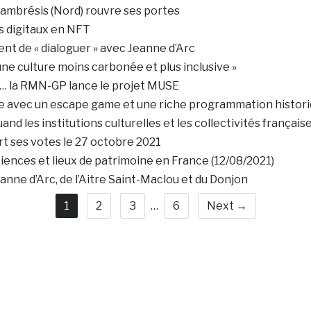
ambrésis (Nord) rouvre ses portes
s digitaux en NFT
ent de « dialoguer » avec Jeanne d’Arc
r une culture moins carbonée et plus inclusive »
 … la RMN-GP lance le projet MUSE
vie avec un escape game et une riche programmation histori
quand les institutions culturelles et les collectivités françai
t ses votes le 27 octobre 2021
ences et lieux de patrimoine en France (12/08/2021)
anne d’Arc, de l’Aitre Saint-Maclou et du Donjon
1
2
3
…
6
Next →