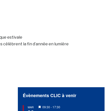
que estivale
ses célèbrent la fin d’année en lumière
Évènements CLIC à venir
Mis
09:30
-
17:30
MAR
en