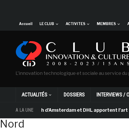
Accueil
LE CLUB
ACTIVITES
MEMBRES
L'innovation technologique et sociale au service du 
ACTUALITÉS
DOSSIERS
INTERVIEWS / 
ée Van Gogh d’Amsterdam et DHL apportent l’art dans les
A LA UNE
Nord