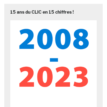
15 ans du CLIC en 15 chiffres !