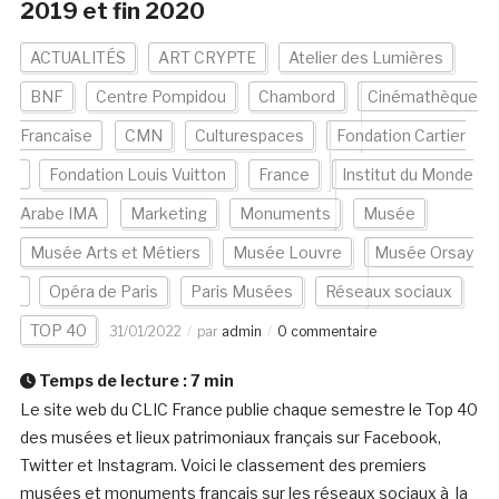
2019 et fin 2020
ACTUALITÉS
ART CRYPTE
Atelier des Lumières
BNF
Centre Pompidou
Chambord
Cinémathèque
Francaise
CMN
Culturespaces
Fondation Cartier
Fondation Louis Vuitton
France
Institut du Monde
Arabe IMA
Marketing
Monuments
Musée
Musée Arts et Métiers
Musée Louvre
Musée Orsay
Opéra de Paris
Paris Musées
Réseaux sociaux
TOP 40
31/01/2022
par
admin
0 commentaire
Temps de lecture :
7
min
Le site web du CLIC France publie chaque semestre le Top 40
des musées et lieux patrimoniaux français sur Facebook,
Twitter et Instagram. Voici le classement des premiers
musées et monuments français sur les réseaux sociaux à la