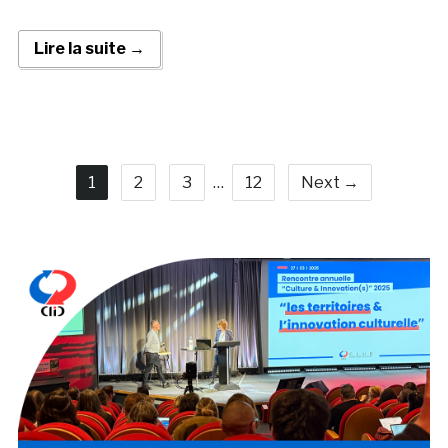
Lire la suite →
1
2
3
…
12
Next →