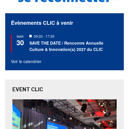
Évènements CLIC à venir
Mis
09:30
-
17:30
MAR
30
en
SAVE THE DATE / Rencontre Annuelle
avant
Culture & Innovation(s) 2027 du CLIC
Voir le calendrier
EVENT CLIC