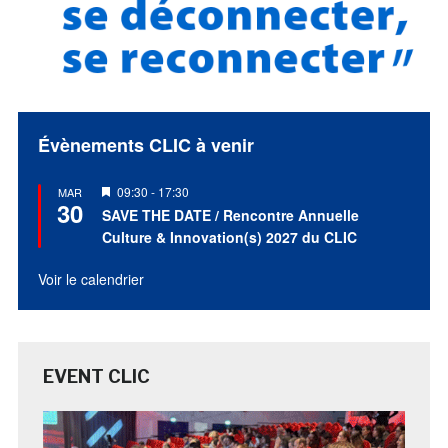
Évènements CLIC à venir
Mis
09:30
-
17:30
MAR
30
en
SAVE THE DATE / Rencontre Annuelle
avant
Culture & Innovation(s) 2027 du CLIC
Voir le calendrier
EVENT CLIC