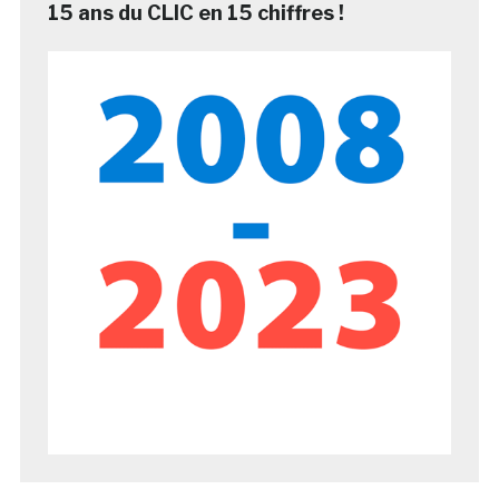
15 ans du CLIC en 15 chiffres !