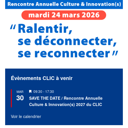
Évènements CLIC à venir
Mis
09:30
-
17:30
MAR
30
en
SAVE THE DATE / Rencontre Annuelle
avant
Culture & Innovation(s) 2027 du CLIC
Voir le calendrier