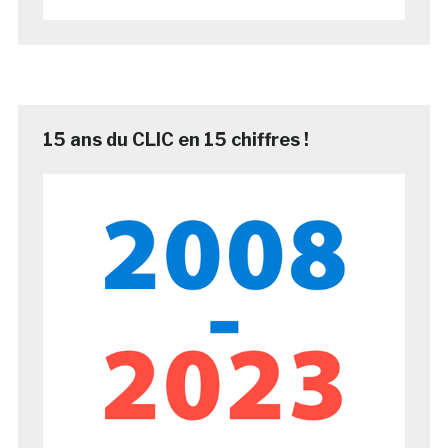
15 ans du CLIC en 15 chiffres !