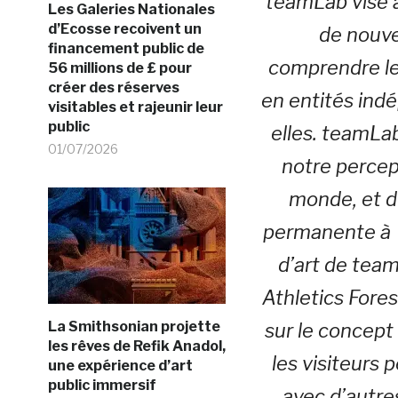
teamLab vise à
Les Galeries Nationales
d’Ecosse recoivent un
de nouvel
financement public de
comprendre le
56 millions de £ pour
créer des réserves
en entités ind
visitables et rajeunir leur
public
elles. teamLa
01/07/2026
notre percept
monde, et d
permanente à 
d’art de team
Athletics Fores
La Smithsonian projette
sur le concept 
les rêves de Refik Anadol,
les visiteurs
une expérience d’art
public immersif
avec d’autre