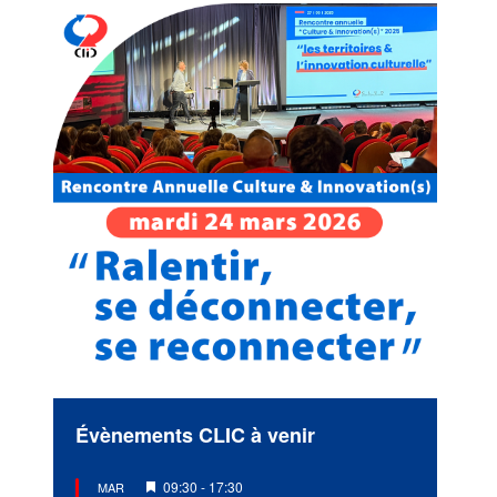
Évènements CLIC à venir
Mis
09:30
-
17:30
MAR