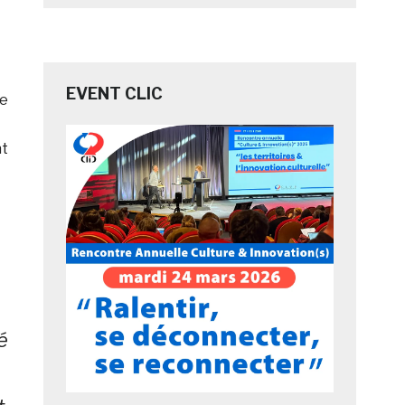
EVENT CLIC
le
nt
é