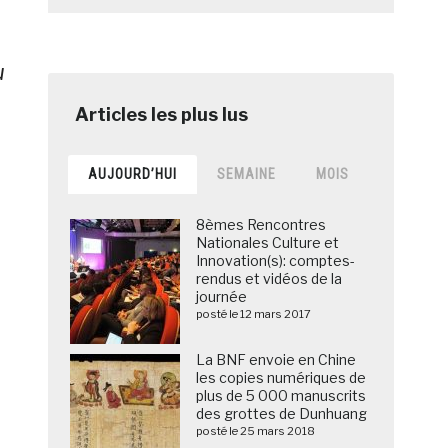
u
e
AUJOURD’HUI
SEMAINE
MOIS
8èmes Rencontres
Nationales Culture et
Innovation(s): comptes-
rendus et vidéos de la
journée
posté le 12 mars 2017
La BNF envoie en Chine
les copies numériques de
plus de 5 000 manuscrits
des grottes de Dunhuang
posté le 25 mars 2018