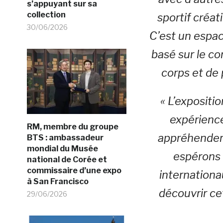
s’appuyant sur sa
collection
sportif créat
30/06/2026
C’est un espac
basé sur le c
corps et de
« L’exposit
expérience
RM, membre du groupe
appréhender 
BTS : ambassadeur
mondial du Musée
espérons q
national de Corée et
commissaire d’une expo
internationa
à San Francisco
découvrir ce
29/06/2026