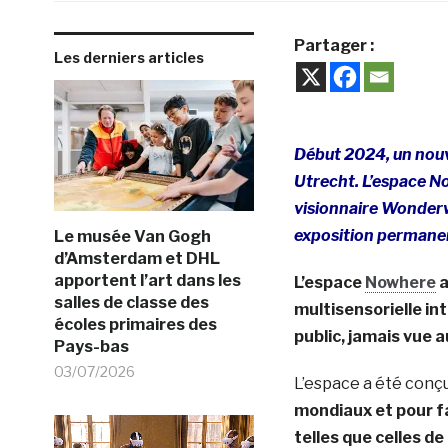
Partager :
Les derniers articles
Début 2024, un nouv
Utrecht. L’espace N
visionnaire Wonderw
exposition permane
Le musée Van Gogh
d’Amsterdam et DHL
apportent l’art dans les
L’espace
Nowhere
a
salles de classe des
multisensorielle in
écoles primaires des
public, jamais vue 
Pays-bas
03/07/2026
L’espace a été conç
mondiaux et pour f
telles que celles d