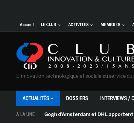
Accueil
LE CLUB
ACTIVITES
MEMBRES
L'innovation technologique et sociale au service du 
ACTUALITÉS
DOSSIERS
INTERVIEWS / 
musée Van Gogh d’Amsterdam et DHL apportent l’art dans 
A LA UNE