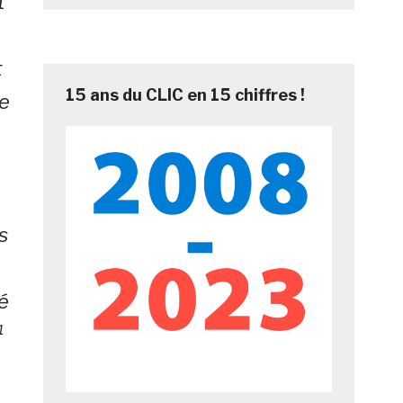
t
t
15 ans du CLIC en 15 chiffres !
re
s
é
¹