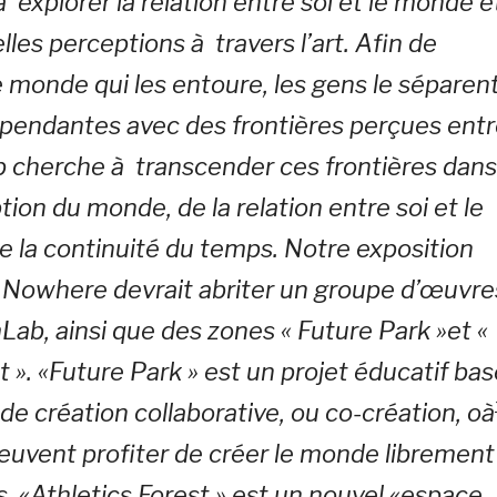
 explorer la relation entre soi et le monde e
les perceptions à travers l’art. Afin de
 monde qui les entoure, les gens le séparen
épendantes avec des frontières perçues ent
b cherche à transcender ces frontières dans
ion du monde, de la relation entre soi et le
e la continuité du temps. Notre exposition
Nowhere devrait abriter un groupe d’œuvre
Lab, ainsi que des zones « Future Park »et «
t ». «Future Park » est un projet éducatif bas
de création collaborative, ou co-création, oà
 peuvent profiter de créer le monde librement
s. «Athletics Forest » est un nouvel «espace