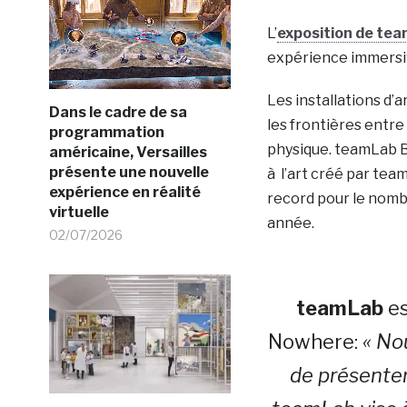
L’
exposition de te
expérience immersiv
Les installations d’
Dans le cadre de sa
les frontières entre 
programmation
physique. teamLab B
américaine, Versailles
présente une nouvelle
à l’art créé par team
expérience en réalité
record pour le nombr
virtuelle
année.
02/07/2026
teamLab
es
Nowhere:
« No
de présente