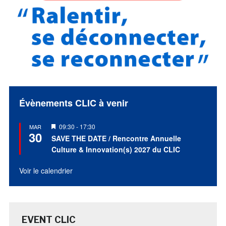
Évènements CLIC à venir
Mis
09:30
-
17:30
MAR
30
en
SAVE THE DATE / Rencontre Annuelle
avant
Culture & Innovation(s) 2027 du CLIC
Voir le calendrier
EVENT CLIC