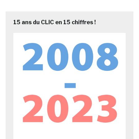
15 ans du CLIC en 15 chiffres !