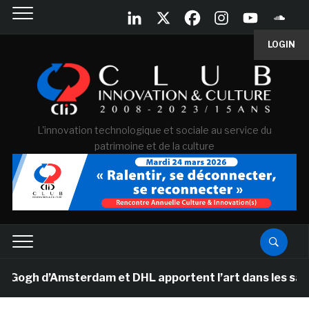
LOGIN
L'innovation technologique et sociale au service du
patrimoine et de la culture
gh d’Amsterdam et DHL apportent l’art dans les salles d