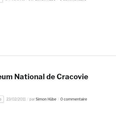
eum National de Cracovie
o
23/02/2011
par
Simon Hübe
0 commentaire