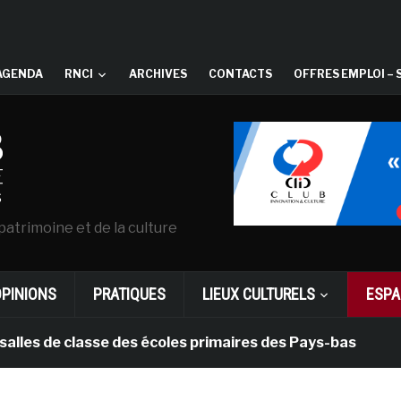
AGENDA
RNCI
ARCHIVES
CONTACTS
OFFRES EMPLOI – 
patrimoine et de la culture
OPINIONS
PRATIQUES
LIEUX CULTURELS
ESPA
de classe des écoles primaires des Pays-bas
il y a 1