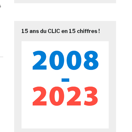
s
15 ans du CLIC en 15 chiffres !