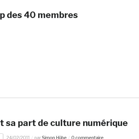
cap des 40 membres
t sa part de culture numérique
b
24/02/2011
par
Simon Hübe
0 commentaire