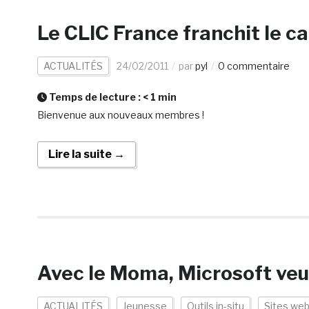
Le CLIC France franchit le 
ACTUALITÉS
24/02/2011
par
pyl
0 commentaire
Temps de lecture :
< 1
min
Bienvenue aux nouveaux membres !
Lire la suite →
Avec le Moma, Microsoft veu
ACTUALITÉS
Jeunesse
Outils in-situ
Sites we