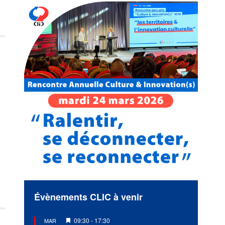
Évènements CLIC à venir
Mis
09:30
-
17:30
MAR