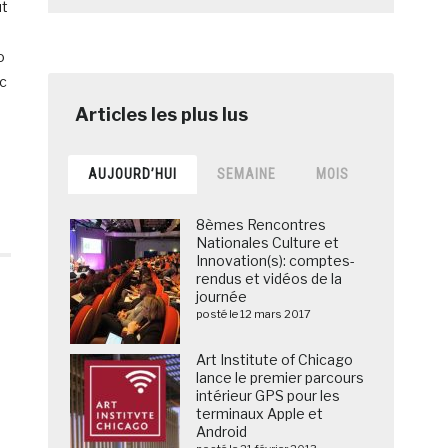
ut
o
c
AUJOURD’HUI
SEMAINE
MOIS
8èmes Rencontres
Nationales Culture et
Innovation(s): comptes-
rendus et vidéos de la
journée
posté le 12 mars 2017
Art Institute of Chicago
lance le premier parcours
intérieur GPS pour les
terminaux Apple et
Android