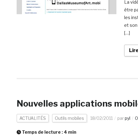
La vidé
être p
les in
et son
[…]
Lir
Nouvelles applications mobil
ACTUALITÉS
Outils mobiles
18/02/2011
par
pyl
0
Temps de lecture :
4
min