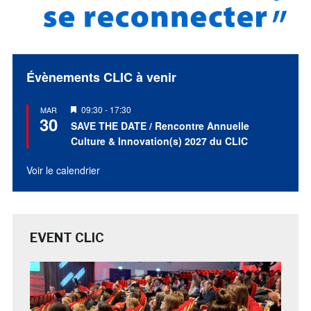
Évènements CLIC à venir
Mis
09:30
-
17:30
MAR
30
en
SAVE THE DATE / Rencontre Annuelle
avant
Culture & Innovation(s) 2027 du CLIC
Voir le calendrier
EVENT CLIC