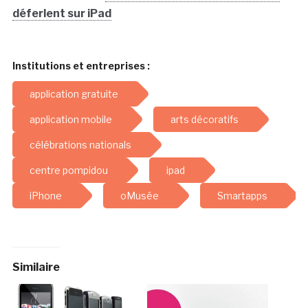
déferlent sur iPad
Institutions et entreprises :
application gratuite
application mobile
arts décoratifs
célébrations nationals
centre pompidou
ipad
iPhone
oMusée
Smartapps
Similaire