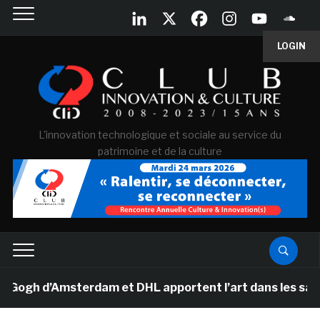
LOGIN
L'innovation technologique et sociale au service du
patrimoine et de la culture
gh d’Amsterdam et DHL apportent l’art dans les salles d