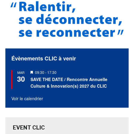
Évènements CLIC à venir
Mis
09:30
-
17:30
MAR
30
en
SAVE THE DATE / Rencontre Annuelle
avant
Culture & Innovation(s) 2027 du CLIC
Voir le calendrier
EVENT CLIC