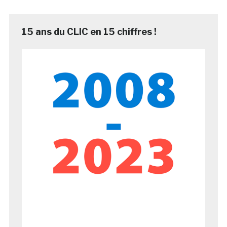
15 ans du CLIC en 15 chiffres !