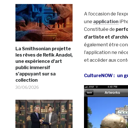
A l’occasion de l’ex
une
application
iPho
Constituée de
perfo
d’artiste et d’archi
également être cons
La Smithsonian projette
l’application ne néc
les rêves de Refik Anadol,
et accéder aux cont
une expérience d’art
public immersif
s’appuyant sur sa
CultureNOW : un g
collection
30/06/2026