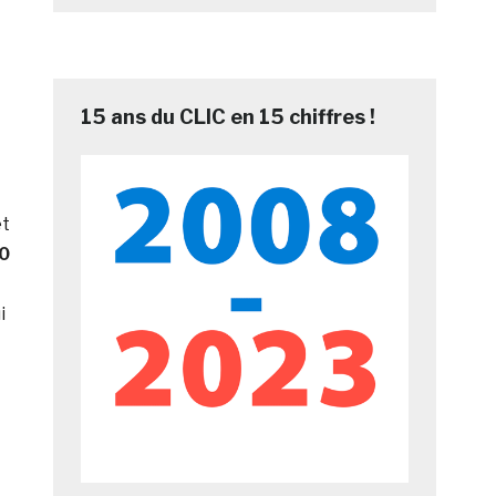
15 ans du CLIC en 15 chiffres !
et
0
i