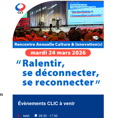
in
Évènements CLIC à venir
Mis
09:30
-
17:30
MAR