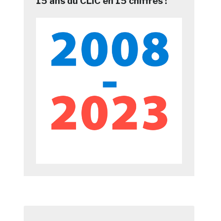
15 ans du CLIC en 15 chiffres !