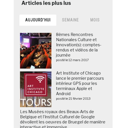
AUJOURD’HUI
SEMAINE
MOIS
8èmes Rencontres
Nationales Culture et
Innovation(s): comptes-
rendus et vidéos de la
journée
posté le 12 mars 2017
Art Institute of Chicago
lance le premier parcours
intérieur GPS pour les
terminaux Apple et
Android
posté le 21 février 2013
Les Musées royaux des Beaux-Arts de
Belgique et l’Institut Culturel de Google
dévoilent les oeuvres de Bruegel de manière
interactive et immersive