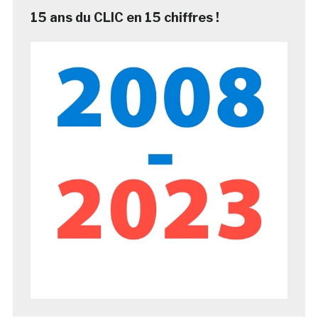
15 ans du CLIC en 15 chiffres !