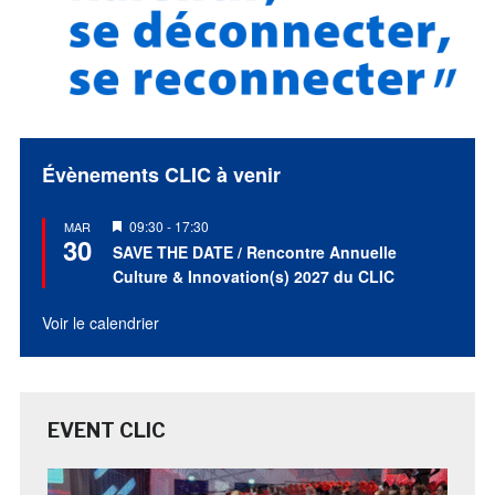
Évènements CLIC à venir
Mis
09:30
-
17:30
MAR
30
en
SAVE THE DATE / Rencontre Annuelle
avant
Culture & Innovation(s) 2027 du CLIC
Voir le calendrier
EVENT CLIC