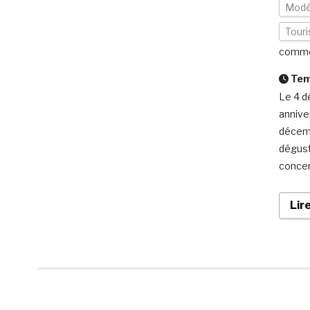
Modé
Tour
comme
Temp
Le 4 d
annive
décemb
dégust
concer
Lir