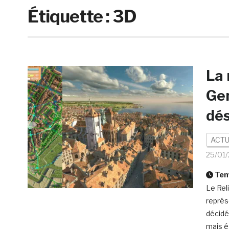
Étiquette :
3D
La 
Gen
dés
ACTU
25/01
Temp
Le Rel
représe
décidé
mais ég