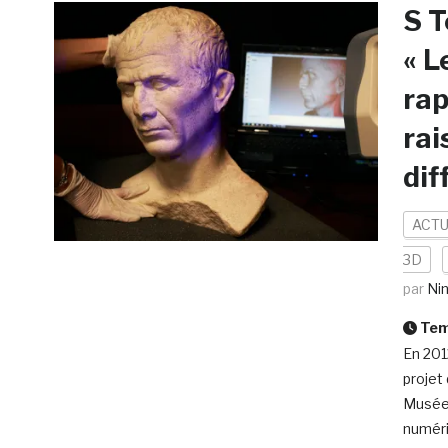
S T
« L
rap
rai
dif
ACTU
3D
par
Ni
Temp
En 201
projet
Musée 
numéri