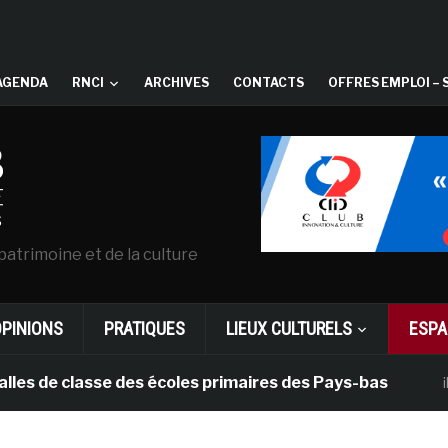
AGENDA
RNCI
ARCHIVES
CONTACTS
OFFRES EMPLOI – 
patrimoine et de la culture
OPINIONS
PRATIQUES
LIEUX CULTURELS
ESPA
 classe des écoles primaires des Pays-bas
il y a 1 mo