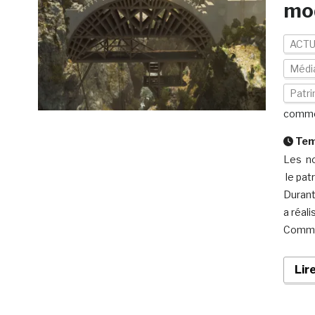
mod
ACTU
Médi
Patr
comme
Temp
Les no
le pat
Durant
a réal
Commun
Lir