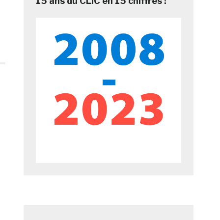
15 ans du CLIC en 15 chiffres !