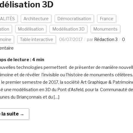
élisation 3D
ALITÉS
Architecture
Démocratisation
France
ation
Modélisation
Modélisation 3D
Monuments
imoine
Table interactive
06/07/2017
par
Rédaction 3
0
ntaire
s de lecture :
4
min
uvelles technologies permettent de présenter de manière nouvel
rimoine et de révéler l’invisible ou l’histoire de monuments célèbres
 le premier semestre de 2017, la société Art Graphique & Patrimoin
isé une modélisation en 3D du Pont d’Asfeld, pour la Communauté d
es du Briançonnais et du […]
e la suite →