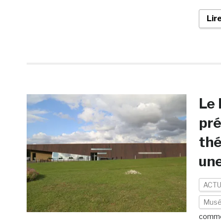
Lir
Le 
pré
thé
un
ACTU
Mus
comme