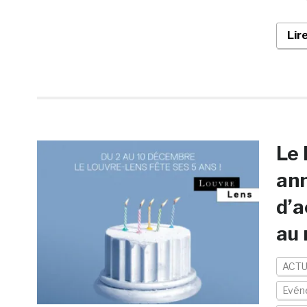
Lir
Le 
ann
d’a
au
ACTU
Evén