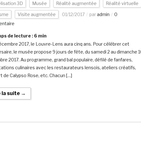
lisation 3D
Musée
Réalité augmentée
Réalité virtuelle
isme
Visite augmentée
01/12/2017
par
admin
0
ntaire
s de lecture :
6
min
écembre 2017, le Louvre-Lens aura cinq ans. Pour célébrer cet
rsaire, le musée propose 9 jours de fête, du samedi 2 au dimanche 
re 2017. Au programme, grand bal populaire, défilé de fanfares,
ations culinaires avec les restaurateurs lensois, ateliers créatifs,
t de Calypso Rose, etc. Chacun […]
e la suite →