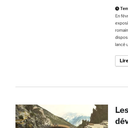
Temp
En fév
exposi
romain
dispos
lancé 
Lir
Les
dév