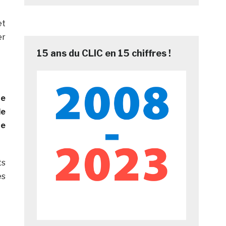
t
er
15 ans du CLIC en 15 chiffres !
ne
de
ue
ts
es