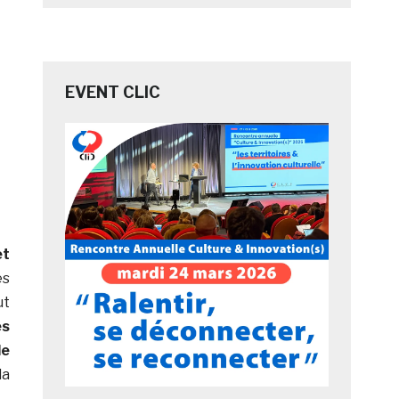
EVENT CLIC
et
es
ut
es
de
la