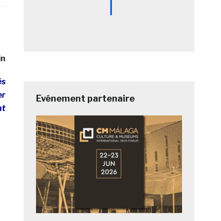
in
és
er
Evénement partenaire
nt