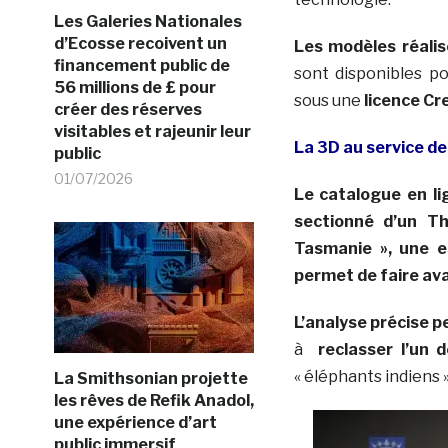
Les Galeries Nationales
d’Ecosse recoivent un
Les modèles réalis
financement public de
sont disponibles p
56 millions de £ pour
sous une
licence C
créer des réserves
visitables et rajeunir leur
La 3D au service de
public
01/07/2026
Le
catalogue en l
sectionné d’un T
Tasmanie », une e
permet de faire ava
L’analyse précise p
à
reclasser l’
un d
« éléphants indiens »
La Smithsonian projette
les rêves de Refik Anadol,
une expérience d’art
public immersif