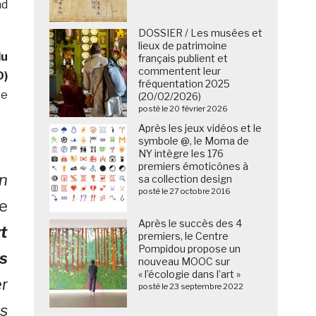
nd
DOSSIER / Les musées et
lieux de patrimoine
du
français publient et
commentent leur
D)
fréquentation 2025
ée
(20/02/2026)
posté le 20 février 2026
Après les jeux vidéos et le
symbole @, le Moma de
NY intègre les 176
premiers émoticônes à
n
sa collection design
posté le 27 octobre 2016
le
Après le succès des 4
rt
premiers, le Centre
Pompidou propose un
s
nouveau MOOC sur
« l’écologie dans l’art »
r
posté le 23 septembre 2022
s