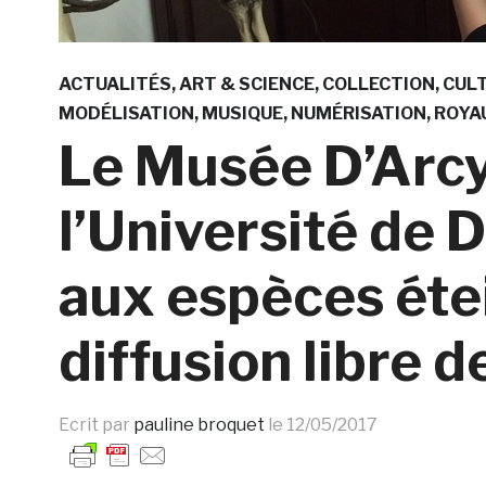
ACTUALITÉS
ART & SCIENCE
COLLECTION
CULT
MODÉLISATION
MUSIQUE
NUMÉRISATION
ROYA
Le Musée D’Arc
l’Université de
aux espèces étei
diffusion libre 
Ecrit par
pauline broquet
le
12/05/2017