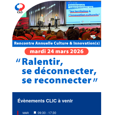
Évènements CLIC à venir
Mis
09:30
-
17:30
MAR