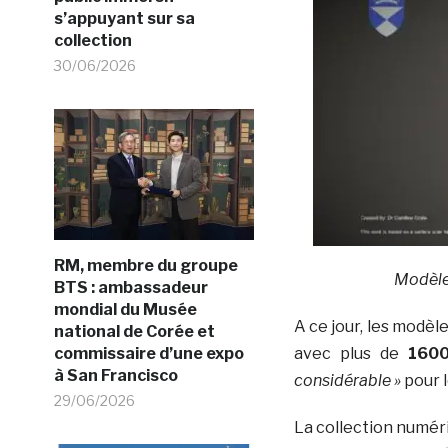
s’appuyant sur sa
collection
30/06/2026
RM, membre du groupe
Modèle 
BTS : ambassadeur
mondial du Musée
A ce jour, les modèl
national de Corée et
avec plus de
1600
commissaire d’une expo
à San Francisco
considérable »
pour l
29/06/2026
L
a collection numéri