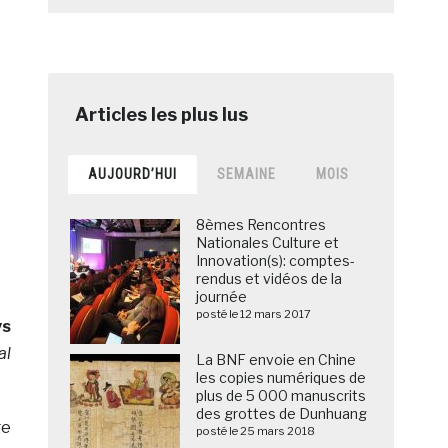
AUJOURD’HUI
SEMAINE
MOIS
8èmes Rencontres
Nationales Culture et
Innovation(s): comptes-
rendus et vidéos de la
journée
posté le 12 mars 2017
ys
al
La BNF envoie en Chine
les copies numériques de
plus de 5 000 manuscrits
des grottes de Dunhuang
ge
posté le 25 mars 2018