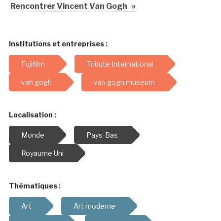
Rencontrer Vincent Van Gogh »
Institutions et entreprises :
Fujifilm
Tribute International
van gogh
van gogh museum
Localisation :
Monde
Pays-Bas
Royaume Uni
Thématiques :
Art
Art moderne