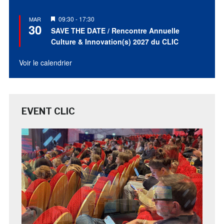
Mis
09:30
-
17:30
MAR
30
en
SAVE THE DATE / Rencontre Annuelle
avant
Culture & Innovation(s) 2027 du CLIC
Voir le calendrier
EVENT CLIC