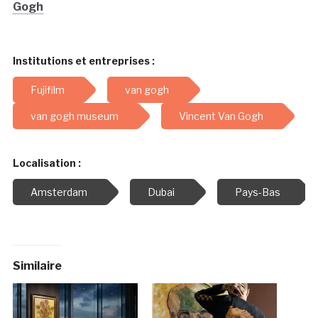
Gogh
Institutions et entreprises :
Fujifilm
van gogh
van gogh museum
Vincent Van Gogh
Localisation :
Amsterdam
Dubai
Pays-Bas
Similaire