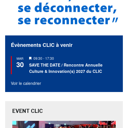
Évènements CLIC à venir
Mis
09:30
-
17:30
MAR
30
en
SAVE THE DATE / Rencontre Annuelle
avant
Culture & Innovation(s) 2027 du CLIC
Voir le calendrier
EVENT CLIC