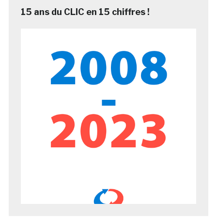
15 ans du CLIC en 15 chiffres !