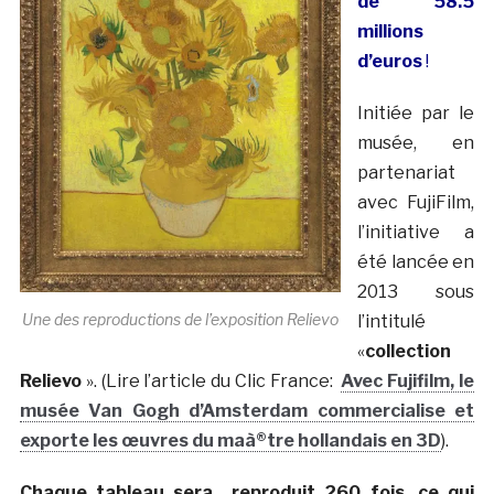
de 58.5
millions
d’euros
!
Initiée par le
musée, en
partenariat
avec FujiFilm,
l’initiative a
été lancée en
2013 sous
Une des reproductions de l’exposition Relievo
l’intitulé
«
collection
Relievo
». (Lire l’article du Clic France:
Avec Fujifilm, le
musée Van Gogh d’Amsterdam commercialise et
exporte les œuvres du maà®tre hollandais en 3D
).
Chaque tableau sera reproduit 260 fois, ce qui