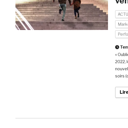
ven
ACTU
Mark
Perf
Temp
« Oubli
2022, 
nouvel
soirs (
Lir