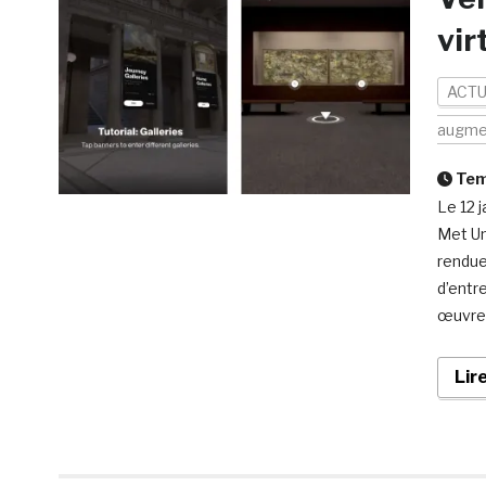
vir
ACTU
augme
Temp
Le 12 
Met Un
rendue
d’entr
œuvres
Lir