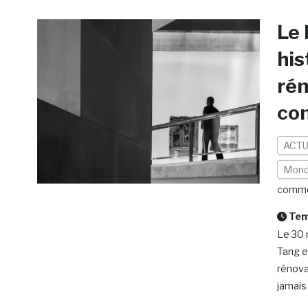
Le 
his
rén
co
ACTU
Mon
comme
Temp
Le 30 
Tang e
rénovat
jamais