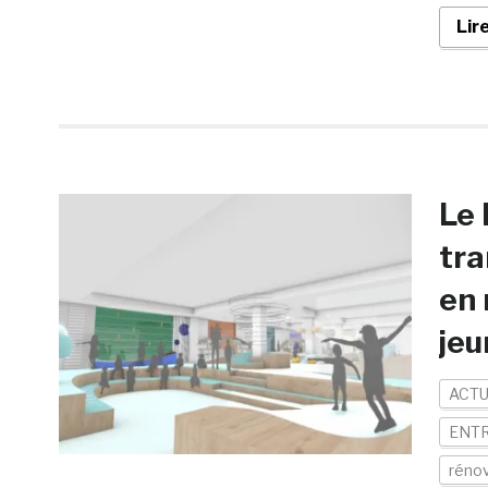
Lir
Le 
tra
en 
je
ACTU
ENTR
réno