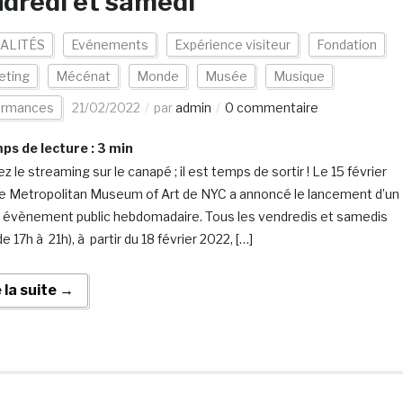
dredi et samedi
ALITÉS
Evénements
Expérience visiteur
Fondation
eting
Mécénat
Monde
Musée
Musique
ormances
21/02/2022
par
admin
0 commentaire
s de lecture :
3
min
ez le streaming sur le canapé ; il est temps de sortir ! Le 15 février
le Metropolitan Museum of Art de NYC a annoncé le lancement d’un
 évènement public hebdomadaire. Tous les vendredis et samedis
de 17h à 21h), à partir du 18 février 2022, […]
e la suite →