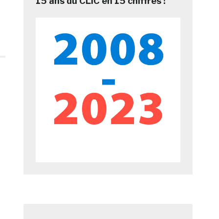
15 ans du CLIC en 15 chiffres !