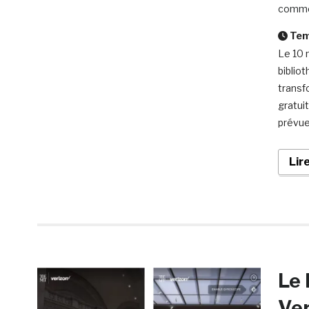
comme
Temp
Le 10 
biblio
transf
gratui
prévue
Lir
Le 
Ver