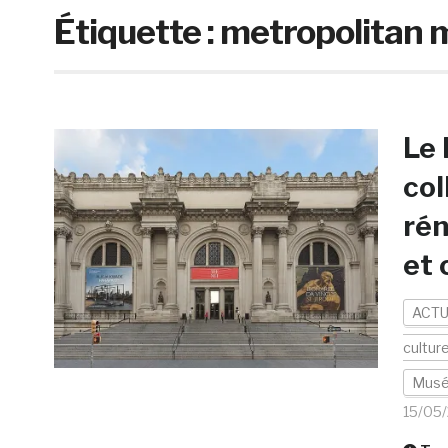
Étiquette :
metropolitan
Le 
col
rén
et
ACTU
cultur
Mus
15/05