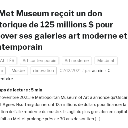
Met Museum reçoit un don
torique de 125 millions $ pour
over ses galeries art moderne et
ntemporain
ALITÉS
Art contemporain
Art moderne
Mécénat
de
Musée
rénovation
02/12/2021
par
admin
0
ntaire
s de lecture :
5
min
novembre 2021, le Metropolitan Museum of Art a annoncé qu’Oscar
t Agnes Hsu-Tang donneront 125 millions de dollars pour financer la
ion de l’aile moderne du musée. Il s’agit du plus gros don en capital
 fait au Met et prolonge près de 30 ans de soutien […]