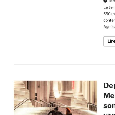
Temp
Le 1er
550 mi
contem
Agnes 
Lir
Dep
Met
son