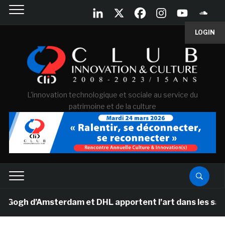
LOGIN
L'innovation technologique et sociale au service du
patrimoine et de la culture
gh d’Amsterdam et DHL apportent l’art dans les salles d