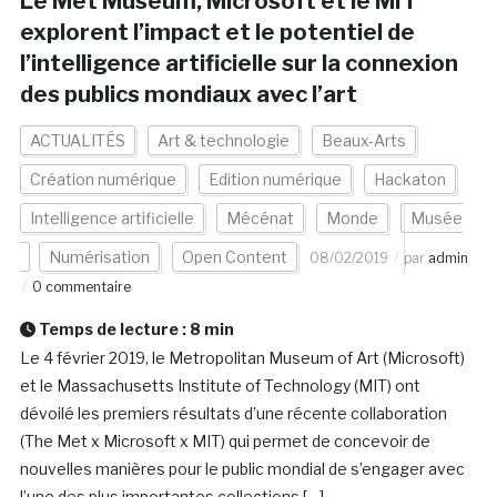
Le Met Museum, Microsoft et le MIT
explorent l’impact et le potentiel de
l’intelligence artificielle sur la connexion
des publics mondiaux avec l’art
ACTUALITÉS
Art & technologie
Beaux-Arts
Création numérique
Edition numérique
Hackaton
Intelligence artificielle
Mécénat
Monde
Musée
Numérisation
Open Content
08/02/2019
par
admin
0 commentaire
Temps de lecture :
8
min
Le 4 février 2019, le Metropolitan Museum of Art (Microsoft)
et le Massachusetts Institute of Technology (MIT) ont
dévoilé les premiers résultats d’une récente collaboration
(The Met x Microsoft x MIT) qui permet de concevoir de
nouvelles manières pour le public mondial de s’engager avec
l’une des plus importantes collections […]