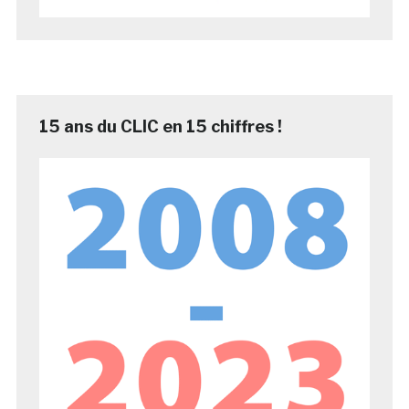
15 ans du CLIC en 15 chiffres !