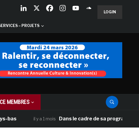
LOGIN
SERVICES – PROJETS
CE MEMBRES
s
Dans le cadre de sa programmation amér
il y a 1 mois