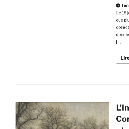
Temp
Le 18 
que pl
collec
donnée
[…]
Lir
L’i
Con