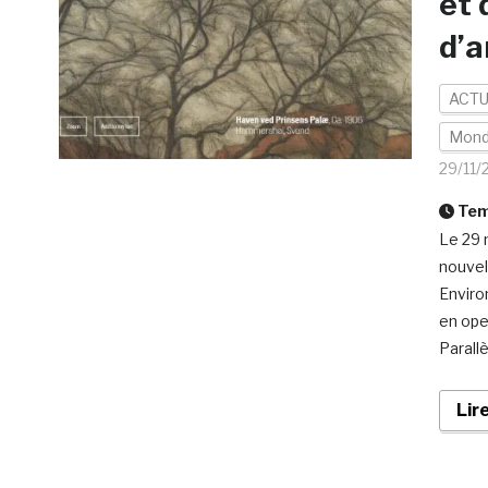
et 
d’a
ACTU
Mon
29/11/
Temp
Le 29 
nouvell
Enviro
en ope
Parall
Lir