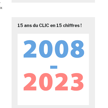
.
ux
15 ans du CLIC en 15 chiffres !