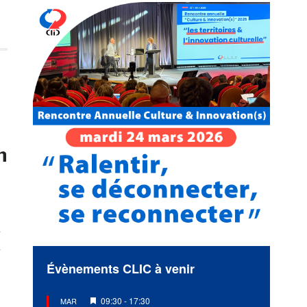
n
e
Évènements CLIC à venir
Mis
09:30
-
17:30
MAR