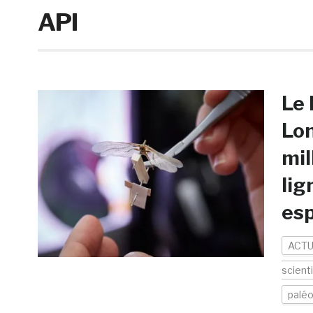
API
Le 
Lon
mil
lig
es
ACTU
scient
paléo