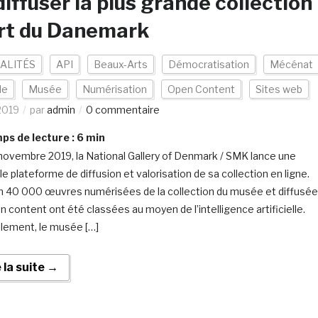
diffuser la plus grande collection
rt du Danemark
ALITÉS
API
Beaux-Arts
Démocratisation
Mécénat
de
Musée
Numérisation
Open Content
Sites web
2019
par
admin
0 commentaire
s de lecture :
6
min
novembre 2019, la National Gallery of Denmark / SMK lance une
e plateforme de diffusion et valorisation de sa collection en ligne.
n 40 000 œuvres numérisées de la collection du musée et diffusé
n content ont été classées au moyen de l’intelligence artificielle.
èlement, le musée […]
e la suite →