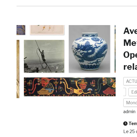
Ave
Met
Ope
rel
ACTU
Ed
Mon
admin
Temp
Le 25 