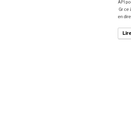
API po
Gr ce 
en dir
Lir